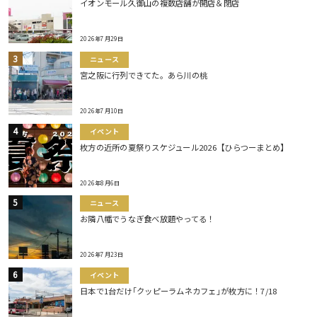
イオンモール久御山の複数店舗が開店＆閉店
2026年7月29日
ニュース
宮之阪に行列できてた。あら川の桃
2026年7月10日
イベント
枚方の近所の夏祭りスケジュール2026【ひらつーまとめ】
2026年8月6日
ニュース
お隣八幡でうなぎ食べ放題やってる！
2026年7月23日
イベント
日本で1台だけ｢クッピーラムネカフェ｣が枚方に！7/18