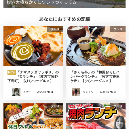
枚方大橋ちかくにワンドつくってる
あなたにおすすめの記事
グルメ
グルメ
「ナマステダワラギリ」の
「さくら亭」の『和風おろしハ
NEW
『Cランチ』（枚方市牧野
ンバーグランチ』（枚方市香里
下島町）【ひらつーグルメ】
ケ丘）【ひらつーグルメ】
トリー
2026年8月8日
りっ くん
2026年8月7日
グルメ
グルメ