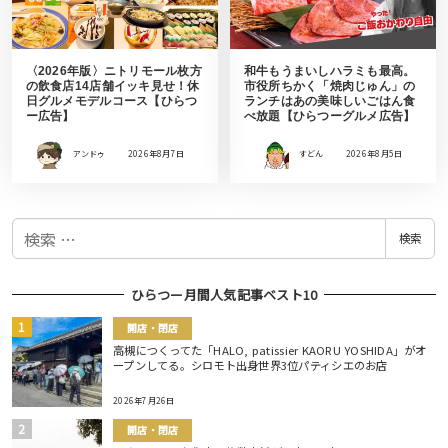
〈2026年版〉ニトリモール枚方
和牛もうまいしハラミも最高。
の飲食店14店舗イッキ見せ！休
市役所ちかく「焼肉じゅん」の
日グルメモデルコース【ひらつ
ランチはあの美味しいごはん食
ー広告】
べ放題【ひらつーグルメ広告】
アンドゥ
2026年8月7日
すどん
2026年8月5日
検
検索
索
ひらつー月間人気記事ベスト10
開店・閉店
高槻につくってた「HALO, patissier KAORU YOSHIDA」がオ
ープンしてる。シロモト出身世界3位パティシエのお店
2026年7月26日
開店・閉店