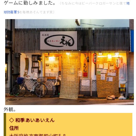
ゲームに勤しみました。
（ちなみに今はビーバークロガーサンと僕で
地
球防衛軍5
を毎晩あそんでます笑）
外観。
◇ 和季あいあいえん
住所
大阪府枚方市御殿山町5-8