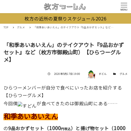
MENU
枚方の近所の夏祭りスケジュール2026
TOP
グルメ
「和季あいあいえん」のテイクアウト『9品おかずセット』など（枚方市御殿山町）【ひらつーグルメ】
「和季あいあいえん」のテイクアウト『9品おかず
セット』など（枚方市御殿山町）【ひらつーグル
メ】
著者
投稿日
カテゴリー
2020年5月17日 19:00
すどん
グルメ
ひらつーメンバーが自分で食べにいったお店を紹介する
【ひらつーグルメ】
今回僕
が食べてきたのは御殿山町にある……
和季あいあいえん
1000
1000
の
9品おかずセット（
）と揚げ物セット
（
円税込