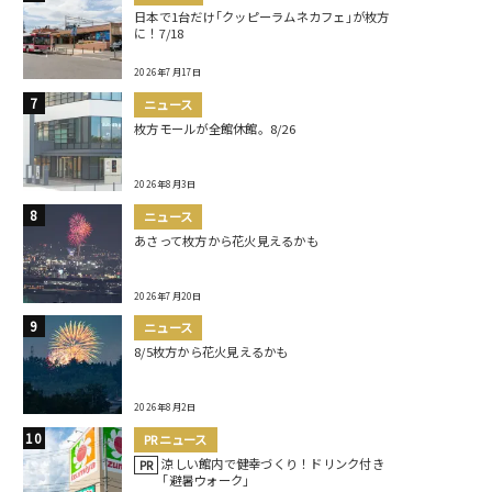
日本で1台だけ｢クッピーラムネカフェ｣が枚方
に！7/18
2026年7月17日
ニュース
枚方モールが全館休館。8/26
2026年8月3日
ニュース
あさって枚方から花火見えるかも
2026年7月20日
ニュース
8/5枚方から花火見えるかも
2026年8月2日
PRニュース
涼しい館内で健幸づくり！ドリンク付き
PR
｢避暑ウォーク｣