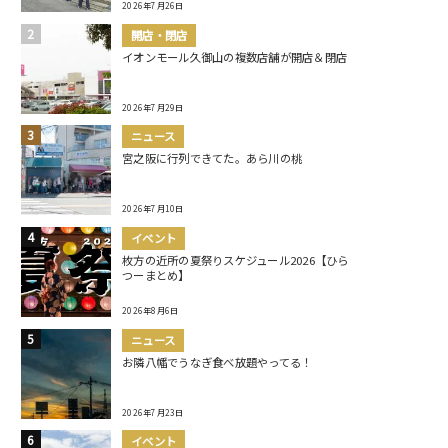
2026年7月26日
開店・閉店
イオンモール久御山の複数店舗が開店＆閉店
2026年7月29日
ニュース
宮之阪に行列できてた。あら川の桃
2026年7月10日
イベント
枚方の近所の夏祭りスケジュール2026【ひら
つーまとめ】
2026年8月6日
ニュース
お隣八幡でうなぎ食べ放題やってる！
2026年7月23日
イベント