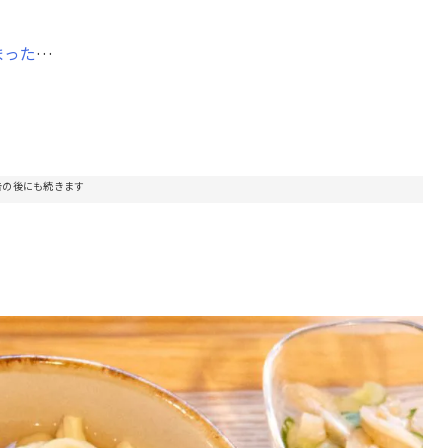
まった
…
告の後にも続きます