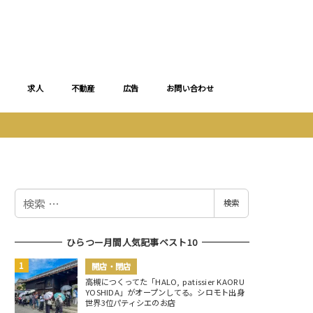
求人
不動産
広告
お問い合わせ
検
検索
索
ひらつー月間人気記事ベスト10
開店・閉店
高槻につくってた「HALO, patissier KAORU
YOSHIDA」がオープンしてる。シロモト出身
世界3位パティシエのお店