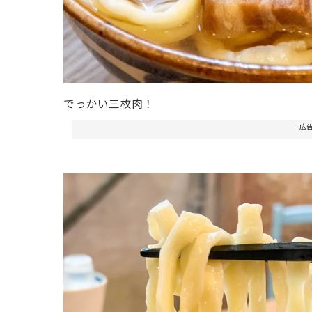
でっかい三枚肉！
広