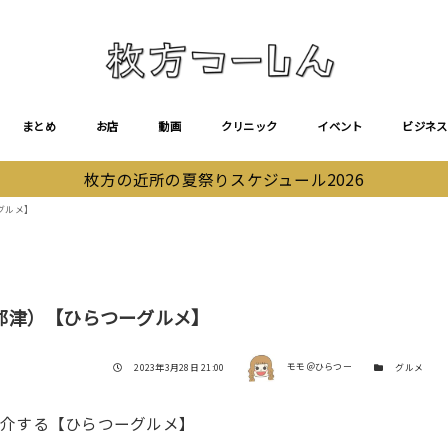
まとめ
お店
動画
クリニック
イベント
ビジネス
枚方の近所の夏祭りスケジュール2026
グルメ】
郡津）【ひらつーグルメ】
著者
投稿日
カテゴリー
2023年3月28日 21:00
モモ＠ひらつー
グルメ
紹介する【ひらつーグルメ】