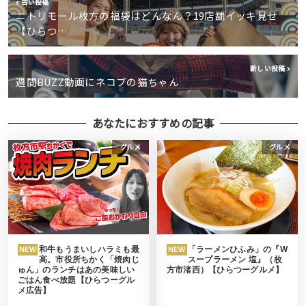
古い投稿
ニトリモール枚方の福袋はどんなん？19店舗イッキ見せ
【ひらつ…
新しい投稿
週間BUZZ動画にネコブの猫ちゃん
あなたにおすすめの記事
グルメ
グルメ
和牛もうまいしハラミも最
「ラーメンひふみ」の『W
NEW
NEW
高。市役所ちかく「焼肉じ
スープラーメン 塩』（枚
ゅん」のランチはあの美味しい
方市渚西）【ひらつーグルメ】
ごはん食べ放題【ひらつーグル
メ広告】