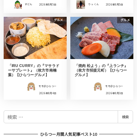
すどん
2026年8月5日
りっ くん
2026年8月5日
グルメ
グルメ
「IRU CURRY」の『マサラド
「焼肉 松よう」の『上ランチ』
ーサプレート』（枚方市南楠
（枚方市招提元町）【ひらつー
葉）【ひらつーグルメ】
グルメ】
モモ＠ひらつー
モモ＠ひらつー
2026年8月4日
2026年8月3日
検
検索
索
ひらつー月間人気記事ベスト10