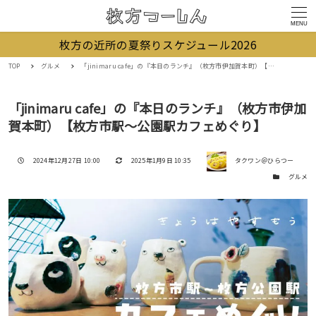
MENU
枚方の近所の夏祭りスケジュール2026
TOP
グルメ
「jinimaru cafe」の『本日のランチ』（枚方市伊加賀本町）【枚方市駅〜公園駅カフェめぐり】
「jinimaru cafe」の『本日のランチ』（枚方市伊加
賀本町）【枚方市駅〜公園駅カフェめぐり】
著者
投稿日
更新日
2024年12月27日 10:00
2025年1月9日 10:35
タクワン＠ひらつー
カテゴリー
グルメ