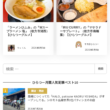
「ラーメンひふみ」の『Wスー
「IRU CURRY」の『マサラド
プラーメン 塩』（枚方市渚西）
ーサプレート』（枚方市南楠
【ひらつーグルメ】
葉）【ひらつーグルメ】
モモ＠ひらつー
りっ くん
2026年8月5日
2026年8月4日
検
検索
索
ひらつー月間人気記事ベスト10
開店・閉店
高槻につくってた「HALO, patissier KAORU YOSHIDA」がオ
ープンしてる。シロモト出身世界3位パティシエのお店
2026年7月26日