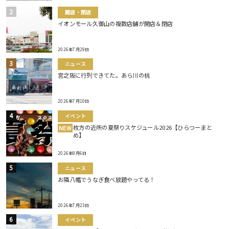
開店・閉店
イオンモール久御山の複数店舗が開店＆閉店
2026年7月29日
ニュース
宮之阪に行列できてた。あら川の桃
2026年7月10日
イベント
枚方の近所の夏祭りスケジュール2026【ひらつーまと
NEW
め】
2026年8月6日
ニュース
お隣八幡でうなぎ食べ放題やってる！
2026年7月23日
イベント