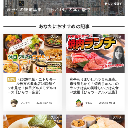
新しい投稿
夢洲への鉄道延伸、京阪とJR西の案が優位
あなたにおすすめの記事
グルメ
グルメ
〈2026年版〉ニトリモー
和牛もうまいしハラミも最高。
NEW
ル枚方の飲食店14店舗イ
市役所ちかく「焼肉じゅん」の
ッキ見せ！休日グルメモデルコ
ランチはあの美味しいごはん食
ース【ひらつー広告】
べ放題【ひらつーグルメ広告】
アンドゥ
2026年8月7日
すどん
2026年8月5日
グルメ
グルメ