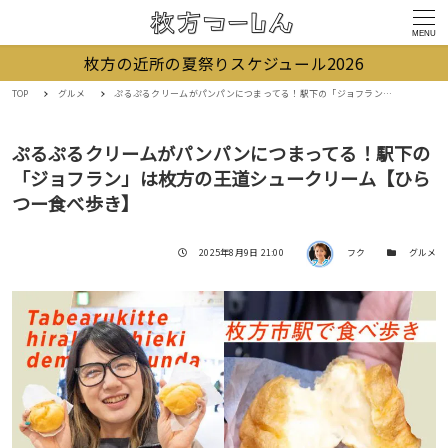
MENU
枚方の近所の夏祭りスケジュール2026
TOP
グルメ
ぷるぷるクリームがパンパンにつまってる！駅下の「ジョフラン」は枚方の王道シュークリーム【ひらつー食べ歩き】
ぷるぷるクリームがパンパンにつまってる！駅下の
「ジョフラン」は枚方の王道シュークリーム【ひら
つー食べ歩き】
著者
投稿日
カテゴリー
2025年8月9日 21:00
フク
グルメ