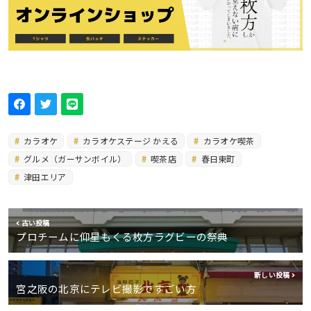
カラオケ
カラオケステージ かえる
カラオケ喫茶
グルメ（ガーサンボイル）
喫茶店
春日東町
津田エリア
古い投稿
プロチームに仰星もくる枚方ラグビーの祭典
新しい投稿
宮之阪の北京にテレビ撮影ですごい方