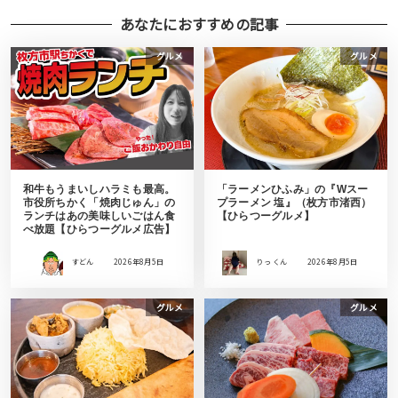
あなたにおすすめの記事
グルメ
グルメ
和牛もうまいしハラミも最高。
「ラーメンひふみ」の『Wスー
市役所ちかく「焼肉じゅん」の
プラーメン 塩』（枚方市渚西）
ランチはあの美味しいごはん食
【ひらつーグルメ】
べ放題【ひらつーグルメ広告】
すどん
2026年8月5日
りっ くん
2026年8月5日
グルメ
グルメ