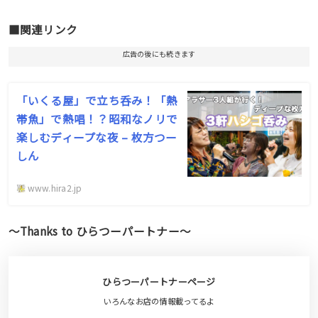
■関連リンク
広告の後にも続きます
「いくる屋」で立ち呑み！「熱
帯魚」で熱唱！？昭和なノリで
楽しむディープな夜 – 枚方つー
しん
www.hira2.jp
〜Thanks to ひらつーパートナー〜
ひらつーパートナー
ページ
いろんなお店の情報載ってるよ