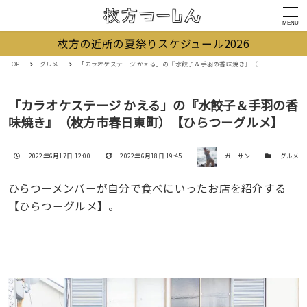
MENU
枚方の近所の夏祭りスケジュール2026
TOP
グルメ
「カラオケステージ かえる」の『水餃子＆手羽の香味焼き』（枚方市春日東町）【ひらつーグルメ】
「カラオケステージ かえる」の『水餃子＆手羽の香
味焼き』（枚方市春日東町）【ひらつーグルメ】
著者
投稿日
更新日
カテゴリー
2022年6月17日 12:00
2022年6月18日 19:45
ガーサン
グルメ
ひらつーメンバーが自分で食べにいったお店を紹介する
【ひらつーグルメ】。