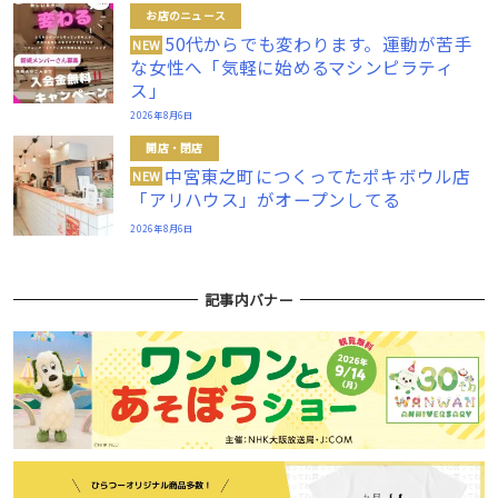
お店のニュース
50代からでも変わります。運動が苦手
NEW
な女性へ「気軽に始めるマシンピラティ
ス」
2026年8月6日
開店・閉店
中宮東之町につくってたポキボウル店
NEW
「アリハウス」がオープンしてる
2026年8月6日
記事内バナー