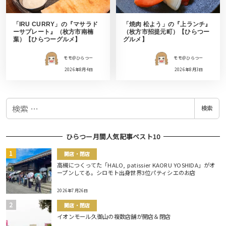
「IRU CURRY」の『マサラド
「焼肉 松よう」の『上ランチ』
ーサプレート』（枚方市南楠
（枚方市招提元町）【ひらつー
葉）【ひらつーグルメ】
グルメ】
モモ＠ひらつー
モモ＠ひらつー
2026年8月4日
2026年8月3日
検
検索
索
ひらつー月間人気記事ベスト10
開店・閉店
高槻につくってた「HALO, patissier KAORU YOSHIDA」がオ
ープンしてる。シロモト出身世界3位パティシエのお店
2026年7月26日
開店・閉店
イオンモール久御山の複数店舗が開店＆閉店