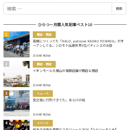
検
検索
索
ひらつー月間人気記事ベスト10
開店・閉店
高槻につくってた「HALO, patissier KAORU YOSHIDA」がオ
ープンしてる。シロモト出身世界3位パティシエのお店
2026年7月26日
開店・閉店
イオンモール久御山の複数店舗が開店＆閉店
2026年7月29日
ニュース
宮之阪に行列できてた。あら川の桃
2026年7月10日
イベント
枚方の近所の夏祭りスケジュール2026【ひらつーまとめ】