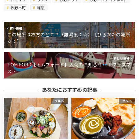
牧野本町
紅茶
古い投稿
この場所は枚方のどこ？（難易度：☆）【ひらかたの場所
あて】
新しい投稿
TOM FORD【トムフォード】入荷のお知らせ
｜クリスマ
ス…
あなたにおすすめの記事
グルメ
グルメ