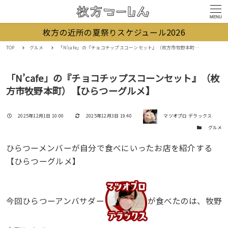
MENU
枚方の近所の夏祭りスケジュール2026
TOP
グルメ
「N’cafe」の『チョコチップスコーンセット』（枚方市牧野本町）【ひらつーグルメ】
「N’cafe」の『チョコチップスコーンセット』（枚
方市牧野本町）【ひらつーグルメ】
著者
投稿日
更新日
2025年12月1日 10:00
2025年12月3日 19:40
マツオプロ デラックス
カテゴリー
グルメ
ひらつーメンバーが自分で食べにいったお店を紹介する
【ひらつーグルメ】
今回ひらつーアンバサダー
が食べたのは、牧野