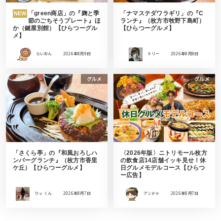
「green商店」の『麹と季
「ナマステダワラギリ」の『C
NEW
節のごちそうプレート』ほ
ランチ』（枚方市牧野下島町）
か（鍵屋別館）【ひらつーグル
【ひらつーグルメ】
メ】
らいおん
2026年8月9日
トリー
2026年8月8日
グルメ
グルメ
「さくら亭」の『和風おろしハ
〈2026年版〉ニトリモール枚方
ンバーグランチ』（枚方市香里
の飲食店14店舗イッキ見せ！休
ケ丘）【ひらつーグルメ】
日グルメモデルコース【ひらつ
ー広告】
りっ くん
2026年8月7日
アンドゥ
2026年8月7日