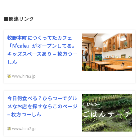
■関連リンク
牧野本町につくってたカフェ
「N'cafe」がオープンしてる。
キッズスペースあり – 枚方つー
しん
www.hira2.jp
今日何食べる？ひらつーでグル
メなお店を探すならこのページ
– 枚方つーしん
www.hira2.jp