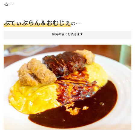
る…
ぷてぃぶらん＆おむじぇ
の…
広告の後にも続きます