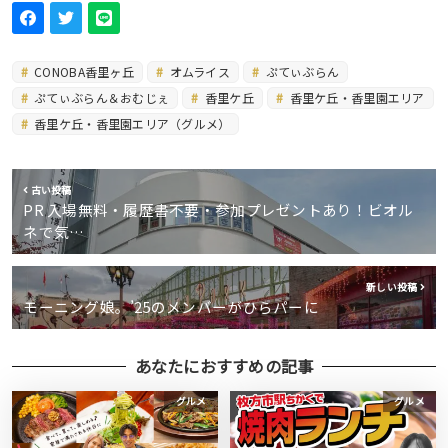
CONOBA香里ヶ丘
オムライス
ぷてぃぶらん
ぷてぃぶらん＆おむじぇ
香里ケ丘
香里ケ丘・香里園エリア
香里ケ丘・香里園エリア（グルメ）
古い投稿
PR 入場無料・履歴書不要・参加プレゼントあり！ビオル
ネで気…
新しい投稿
モーニング娘。’25のメンバーがひらパーに
あなたにおすすめの記事
グルメ
グルメ