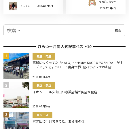
モモ＠ひらつー
りっ くん
2026年8月5日
2026年8月4日
検
検索
索
ひらつー月間人気記事ベスト10
開店・閉店
高槻につくってた「HALO, patissier KAORU YOSHIDA」がオ
ープンしてる。シロモト出身世界3位パティシエのお店
2026年7月26日
開店・閉店
イオンモール久御山の複数店舗が開店＆閉店
2026年7月29日
ニュース
宮之阪に行列できてた。あら川の桃