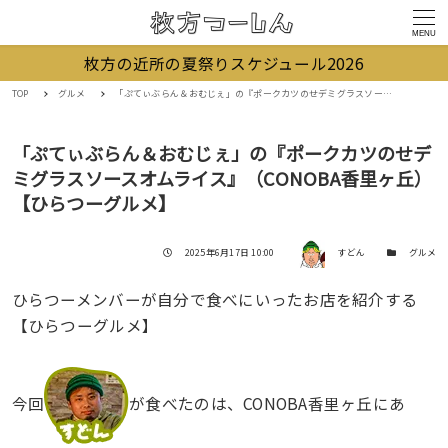
MENU
枚方の近所の夏祭りスケジュール2026
TOP
グルメ
「ぷてぃぶらん＆おむじぇ」の『ポークカツのせデミグラスソースオムライス』（CONOBA香里ヶ丘）【ひらつーグルメ】
「ぷてぃぶらん＆おむじぇ」の『ポークカツのせデ
ミグラスソースオムライス』（CONOBA香里ヶ丘）
【ひらつーグルメ】
著者
投稿日
カテゴリー
2025年6月17日 10:00
すどん
グルメ
ひらつーメンバーが自分で食べにいったお店を紹介する
【ひらつーグルメ】
今回
が食べたのは、CONOBA香里ヶ丘にあ