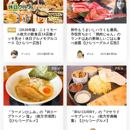
〈2026年版〉ニトリモー
和牛もうまいしハラミも最高。
NEW
ル枚方の飲食店14店舗イ
市役所ちかく「焼肉じゅん」の
ッキ見せ！休日グルメモデルコ
ランチはあの美味しいごはん食
ース【ひらつー広告】
べ放題【ひらつーグルメ広告】
アンドゥ
2026年8月7日
すどん
2026年8月5日
グルメ
グルメ
「ラーメンひふみ」の『Wスー
「IRU CURRY」の『マサラド
プラーメン 塩』（枚方市渚西）
ーサプレート』（枚方市南楠
【ひらつーグルメ】
葉）【ひらつーグルメ】