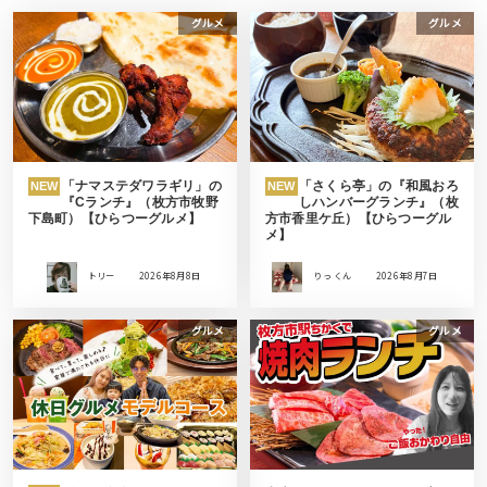
グルメ
グルメ
「ナマステダワラギリ」の
「さくら亭」の『和風おろ
NEW
NEW
『Cランチ』（枚方市牧野
しハンバーグランチ』（枚
下島町）【ひらつーグルメ】
方市香里ケ丘）【ひらつーグル
メ】
トリー
2026年8月8日
りっ くん
2026年8月7日
グルメ
グルメ