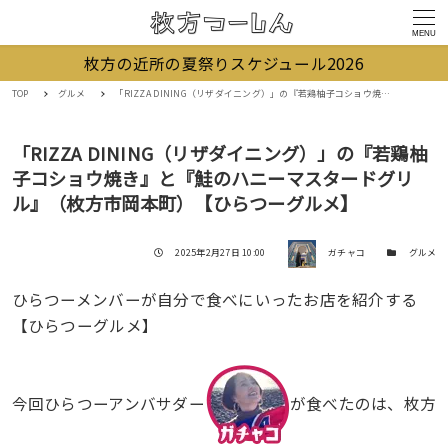
MENU
枚方の近所の夏祭りスケジュール2026
TOP
グルメ
「RIZZA DINING（リザダイニング）」の『若鶏柚子コショウ焼き』と『鮭のハニーマスタードグリル』（枚方市岡本町）【ひらつーグルメ】
「RIZZA DINING（リザダイニング）」の『若鶏柚
子コショウ焼き』と『鮭のハニーマスタードグリ
ル』（枚方市岡本町）【ひらつーグルメ】
著者
投稿日
カテゴリー
2025年2月27日 10:00
ガチャコ
グルメ
ひらつーメンバーが自分で食べにいったお店を紹介する
【ひらつーグルメ】
今回ひらつーアンバサダー
が食べたのは、枚方