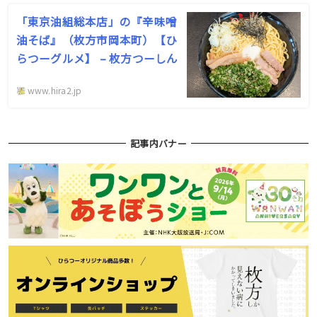
「東京油組総本店」の『辛味噌
油そば』（枚方市岡本町）【ひ
らつーグルメ】 – 枚方つーしん
www.hira2.jp
記事内バナー