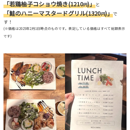
「若鶏柚子コショウ焼き(1210
)」
と
円
「鮭のハニーマスタードグリル(1320
)」
で
円
す！
(※価格は2025年2月1日時点のものです。表記している価格はすべて総額表示
です)