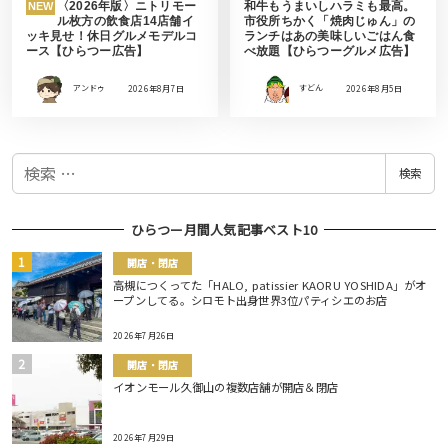
〈2026年版〉ニトリモー
和牛もうまいしハラミも最高。
NEW
ル枚方の飲食店14店舗イ
市役所ちかく「焼肉じゅん」の
ッキ見せ！休日グルメモデルコ
ランチはあの美味しいごはん食
ース【ひらつー広告】
べ放題【ひらつーグルメ広告】
アンドゥ
2026年8月7日
すどん
2026年8月5日
検
検索
索
ひらつー月間人気記事ベスト10
開店・閉店
高槻につくってた「HALO, patissier KAORU YOSHIDA」がオ
ープンしてる。シロモト出身世界3位パティシエのお店
2026年7月26日
開店・閉店
イオンモール久御山の複数店舗が開店＆閉店
2026年7月29日