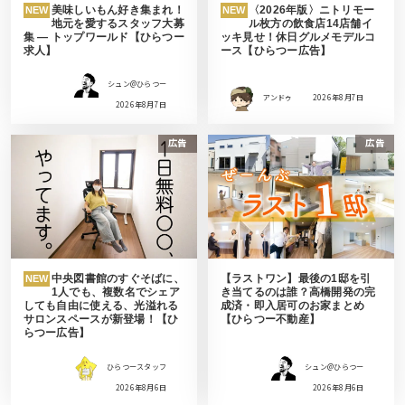
美味しいもん好き集まれ！
〈2026年版〉ニトリモー
NEW
NEW
地元を愛するスタッフ大募
ル枚方の飲食店14店舗イ
集 ― トップワールド【ひらつー
ッキ見せ！休日グルメモデルコ
求人】
ース【ひらつー広告】
シュン@ひらつー
アンドゥ
2026年8月7日
2026年8月7日
広告
広告
中央図書館のすぐそばに、
【ラストワン】最後の1邸を引
NEW
1人でも、複数名でシェア
き当てるのは誰？高橋開発の完
しても自由に使える、光溢れる
成済・即入居可のお家まとめ
サロンスペースが新登場！【ひ
【ひらつー不動産】
らつー広告】
ひらつースタッフ
シュン@ひらつー
2026年8月6日
2026年8月6日