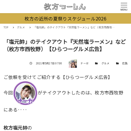
MENU
枚方の近所の夏祭りスケジュール2026
TOP
グルメ
「塩元帥」のテイクアウト『天然塩ラーメン』など（枚方市西牧野）【ひらつーグルメ広告】
「塩元帥」のテイクアウト『天然塩ラーメン』など
（枚方市西牧野）【ひらつーグルメ広告】
著者
投稿日
カテゴリー
カテゴリー
2021年5月27日 07:00
ナーガ
グルメ
広告
ご依頼を受けてご紹介する【ひらつーグルメ広告】
今回
がテイクアウトしたのは、枚方市西牧野
にある‥‥
枚方塩元帥
の