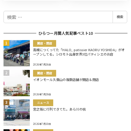
検
検索
索
ひらつー月間人気記事ベスト10
開店・閉店
高槻につくってた「HALO, patissier KAORU YOSHIDA」がオ
ープンしてる。シロモト出身世界3位パティシエのお店
2026年7月26日
開店・閉店
イオンモール久御山の複数店舗が開店＆閉店
2026年7月29日
ニュース
宮之阪に行列できてた。あら川の桃
2026年7月10日