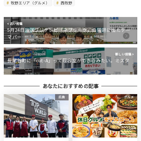
牧野エリア（グルメ）
西牧野
古い投稿
5月24日放送フジテレビ「ネプリーグ」の問題に出たテー
マパー…
新しい投稿
長尾谷町に「cut-A」って理容室ができるみたい。ミスタ
ード…
あなたにおすすめの記事
広告
グルメ