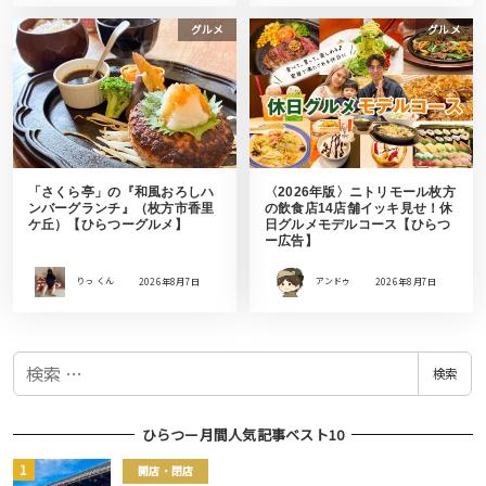
グルメ
グルメ
「さくら亭」の『和風おろしハ
〈2026年版〉ニトリモール枚方
ンバーグランチ』（枚方市香里
の飲食店14店舗イッキ見せ！休
ケ丘）【ひらつーグルメ】
日グルメモデルコース【ひらつ
ー広告】
りっ くん
2026年8月7日
アンドゥ
2026年8月7日
検
検索
索
ひらつー月間人気記事ベスト10
開店・閉店