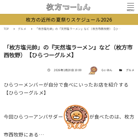
MENU
枚方の近所の夏祭りスケジュール2026
TOP
グルメ
「枚方塩元帥」の『天然塩ラーメン』など（枚方市西牧野）【ひらつーグルメ】
「枚方塩元帥」の『天然塩ラーメン』など（枚方市
西牧野）【ひらつーグルメ】
著者
投稿日
カテゴリー
2026年1月20日 10:00
らいおん
グルメ
ひらつーメンバーが自分で食べにいったお店を紹介する
【ひらつーグルメ】
今回ひらつーアンバサダー
が食べたのは、枚方
市西牧野にある…