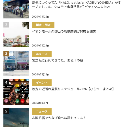
高槻につくってた「HALO, patissier KAORU YOSHIDA」がオ
ープンしてる。シロモト出身世界3位パティシエのお店
2026年7月26日
開店・閉店
イオンモール久御山の複数店舗が開店＆閉店
2026年7月29日
ニュース
宮之阪に行列できてた。あら川の桃
2026年7月10日
イベント
枚方の近所の夏祭りスケジュール2026【ひらつーまとめ】
2026年8月6日
ニュース
お隣八幡でうなぎ食べ放題やってる！