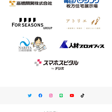
Twitter
Facebook
Instagram
LINE
You Tube
TikTok