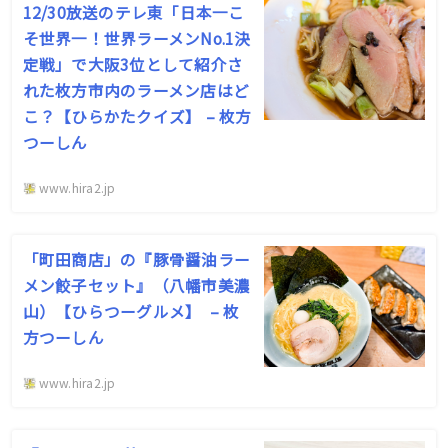
12/30放送のテレ東「日本一こ
そ世界一！世界ラーメンNo.1決
定戦」で大阪3位として紹介さ
れた枚方市内のラーメン店はど
こ？【ひらかたクイズ】 – 枚方
つーしん
www.hira2.jp
「町田商店」の『豚骨醤油ラー
メン餃子セット』（八幡市美濃
山）【ひらつーグルメ】 – 枚
方つーしん
www.hira2.jp