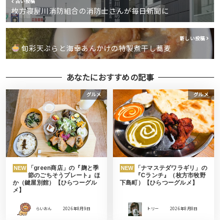
古い投稿
枚方寝屋川消防組合の消防士さんが毎日新聞に
新しい投稿
旬彩天ぷらと海幸あんかけの特製煮干し蕎麦
あなたにおすすめの記事
グルメ
グルメ
「green商店」の『麹と季
「ナマステダワラギリ」の
NEW
NEW
節のごちそうプレート』ほ
『Cランチ』（枚方市牧野
か（鍵屋別館）【ひらつーグル
下島町）【ひらつーグルメ】
メ】
らいおん
2026年8月9日
トリー
2026年8月8日