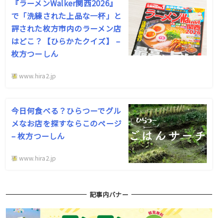
『ラーメンWalker関西2026』
で「洗練された上品な一杯」と
評された枚方市内のラーメン店
はどこ？【ひらかたクイズ】 –
枚方つーしん
www.hira2.jp
今日何食べる？ひらつーでグル
メなお店を探すならこのページ
– 枚方つーしん
www.hira2.jp
記事内バナー