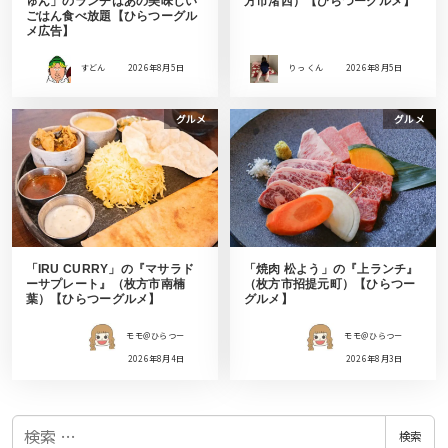
ゅん」のランチはあの美味しい
方市渚西）【ひらつーグルメ】
ごはん食べ放題【ひらつーグル
メ広告】
すどん
2026年8月5日
りっ くん
2026年8月5日
グルメ
グルメ
「IRU CURRY」の『マサラド
「焼肉 松よう」の『上ランチ』
ーサプレート』（枚方市南楠
（枚方市招提元町）【ひらつー
葉）【ひらつーグルメ】
グルメ】
モモ＠ひらつー
モモ＠ひらつー
2026年8月4日
2026年8月3日
検
検索
索