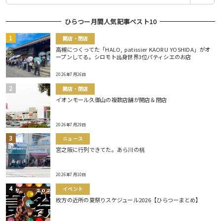
ひらつー月間人気記事ベスト10
開店・閉店
高槻につくってた「HALO, patissier KAORU YOSHIDA」がオ
ープンしてる。シロモト出身世界3位パティシエのお店
2026年7月26日
開店・閉店
イオンモール久御山の複数店舗が開店＆閉店
2026年7月29日
ニュース
宮之阪に行列できてた。あら川の桃
2026年7月10日
イベント
枚方の近所の夏祭りスケジュール2026【ひらつーまとめ】