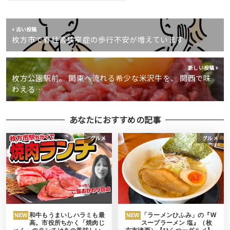
古い投稿
枚方市で脊柱管狭窄症の歩行不安が増えています
新しい投稿
枚方公園駅前。 関東へ流れる希少な米沢牛を、 関西で味
わえる…
あなたにおすすめの記事
グルメ
グルメ
和牛もうまいしハラミも最
「ラーメンひふみ」の『W
NEW
NEW
高。市役所ちかく「焼肉じ
スープラーメン 塩』（枚