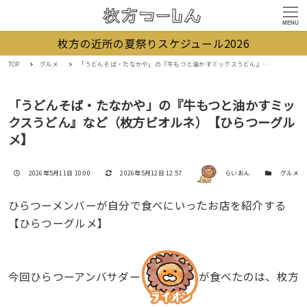
MENU
枚方の近所の夏祭りスケジュール2026
TOP
グルメ
「うどんそば・たなかや」の『牛もつと油かすミックスうどん』など（枚方ビオルネ）【ひらつーグルメ】
「うどんそば・たなかや」の『牛もつと油かすミッ
クスうどん』など（枚方ビオルネ）【ひらつーグル
メ】
著者
投稿日
更新日
カテゴリー
2026年5月11日 10:00
2026年5月12日 12:57
らいおん
グルメ
ひらつーメンバーが自分で食べにいったお店を紹介する
【ひらつーグルメ】
今回ひらつーアンバサダー
が食べたのは、枚方