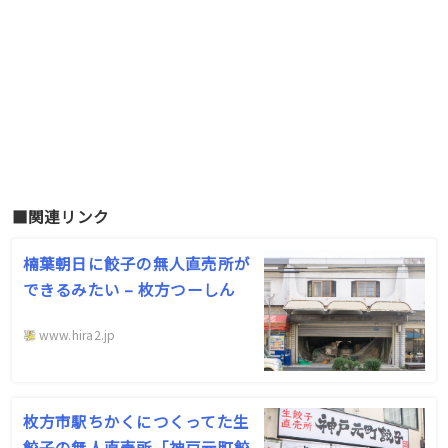
■関連リンク
楠葉朝日に餃子の無人直売所が
できるみたい – 枚方つーしん
www.hira2.jp
枚方市駅ちかくにつくってた生
餃子の無人直売所「神戸元町餃