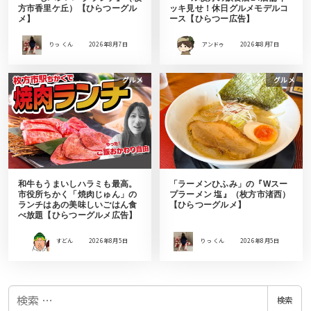
方市香里ケ丘）【ひらつーグル
ッキ見せ！休日グルメモデルコ
メ】
ース【ひらつー広告】
りっ くん
2026年8月7日
アンドゥ
2026年8月7日
グルメ
グルメ
和牛もうまいしハラミも最高。
「ラーメンひふみ」の『Wスー
市役所ちかく「焼肉じゅん」の
プラーメン 塩』（枚方市渚西）
ランチはあの美味しいごはん食
【ひらつーグルメ】
べ放題【ひらつーグルメ広告】
すどん
2026年8月5日
りっ くん
2026年8月5日
検
検索
索