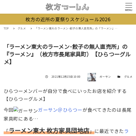
MENU
枚方の近所の夏祭りスケジュール2026
TOP
グルメ
「ラーメン東大のラーメン･餃子の無人直売所」の『ラーメン』（枚方市長尾家具町）【ひらつーグルメ】
「ラーメン東大のラーメン･餃子の無人直売所」の
『ラーメン』（枚方市長尾家具町）【ひらつーグル
メ】
著者
投稿日
カテゴリー
2021年12月15日 10:00
ガーサン
グルメ
ひらつーメンバーが自分で食べにいったお店を紹介する
【ひらつーグルメ】
今回
ガーサン＠ひらつー
が食べてきたのは長尾
家具町にある…
ラーメン東大 枚方家具団地店
「
」
に最近できた
ラ