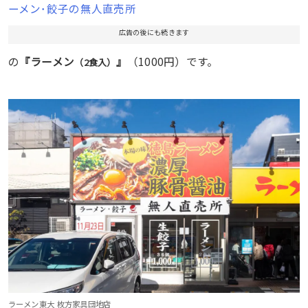
ーメン･餃子の無人直売所
広告の後にも続きます
の
『ラーメン
』
（1000円）です。
（2食入）
ラーメン東大 枚方家具団地店