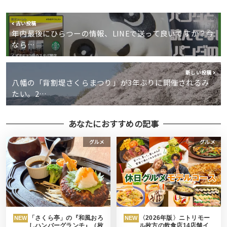
古い投稿
年内最後にひらつーの情報、LINEで送って良いですか？今
なら…
新しい投稿
八幡の「背割堤さくらまつり」が3年ぶりに開催されるみ
たい。2…
あなたにおすすめの記事
グルメ
グルメ
「さくら亭」の『和風おろ
〈2026年版〉ニトリモー
NEW
NEW
しハンバーグランチ』（枚
ル枚方の飲食店14店舗イ