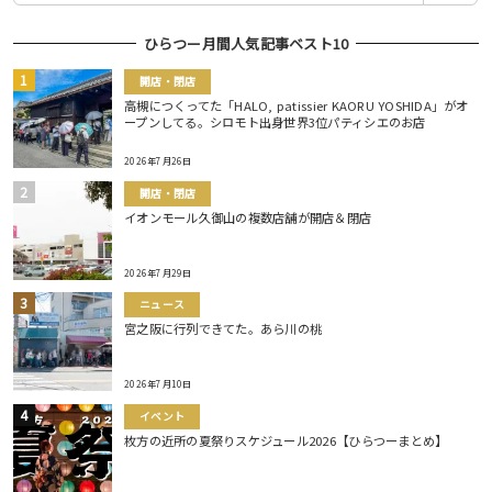
ひらつー月間人気記事ベスト10
開店・閉店
高槻につくってた「HALO, patissier KAORU YOSHIDA」がオ
ープンしてる。シロモト出身世界3位パティシエのお店
2026年7月26日
開店・閉店
イオンモール久御山の複数店舗が開店＆閉店
2026年7月29日
ニュース
宮之阪に行列できてた。あら川の桃
2026年7月10日
イベント
枚方の近所の夏祭りスケジュール2026【ひらつーまとめ】