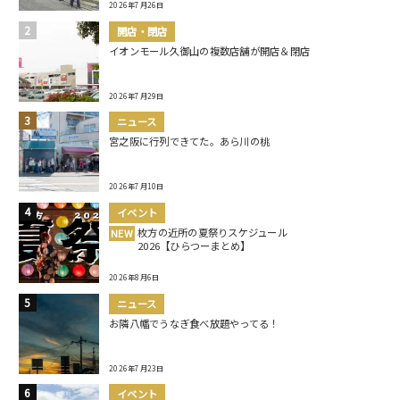
2026年7月26日
開店・閉店
イオンモール久御山の複数店舗が開店＆閉店
2026年7月29日
ニュース
宮之阪に行列できてた。あら川の桃
2026年7月10日
イベント
枚方の近所の夏祭りスケジュール
NEW
2026【ひらつーまとめ】
2026年8月6日
ニュース
お隣八幡でうなぎ食べ放題やってる！
2026年7月23日
イベント