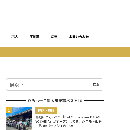
求人
不動産
広告
お問い合わせ
検
検索
索
ひらつー月間人気記事ベスト10
開店・閉店
高槻につくってた「HALO, patissier KAORU
YOSHIDA」がオープンしてる。シロモト出身
世界3位パティシエのお店