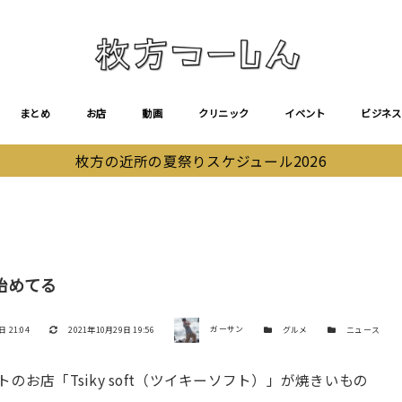
まとめ
お店
動画
クリニック
イベント
ビジネス
枚方の近所の夏祭りスケジュール2026
始めてる
著者
更新日
カテゴリー
カテゴリー
 21:04
2021年10月29日 19:56
ガーサン
グルメ
ニュース
お店「Tsiky soft（ツイキーソフト）」が焼きいもの