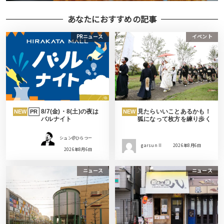
あなたにおすすめの記事
PRニュース
イベント
8/7(金)・8(土)の夜は
見たらいいことあるかも！
NEW
PR
NEW
バルナイト
狐になって枚方を練り歩く
シュン@ひらつー
garsun II
2026年8月6日
2026年8月6日
ニュース
ニュース