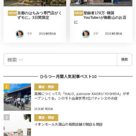
京都のはちみつ専門店がく
登録者170万･韓国
NEW
NEW
ずモに。3日間限定
YouTuberが御殿山のお店
に
フク
2026年8月6日
フク
2026年8月6日
検
検索
索
ひらつー月間人気記事ベスト10
開店・閉店
高槻につくってた「HALO, patissier KAORU YOSHIDA」がオ
ープンしてる。シロモト出身世界3位パティシエのお店
2026年7月26日
開店・閉店
イオンモール久御山の複数店舗が開店＆閉店