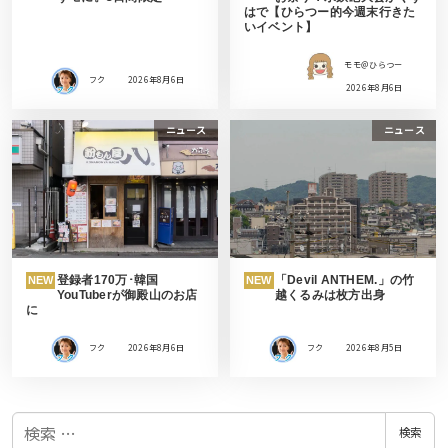
はで【ひらつー的今週末行きた
いイベント】
モモ＠ひらつー
フク
2026年8月6日
2026年8月6日
ニュース
ニュース
登録者170万･韓国
「Devil ANTHEM.」の竹
NEW
NEW
YouTuberが御殿山のお店
越くるみは枚方出身
に
フク
2026年8月6日
フク
2026年8月5日
検
検索
索