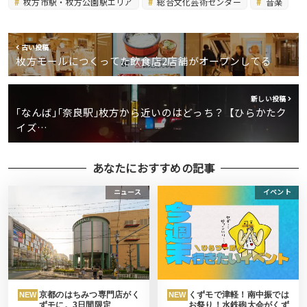
枚方市駅・枚方公園駅エリア
総合文化芸術センター
音楽
古い投稿
枚方モールにつくってた飲食店2店舗がオープンしてる
新しい投稿
｢なんば｣｢奈良駅｣枚方から近いのはどっち？【ひらかたク
イズ…
あなたにおすすめの記事
ニュース
イベント
京都のはちみつ専門店がく
くずモで津軽！南中振では
NEW
NEW
ずモに。3日間限定
お祭り！水鉄砲大会がくず