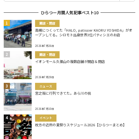
ひらつー月間人気記事ベスト10
開店・閉店
高槻につくってた「HALO, patissier KAORU YOSHIDA」がオ
ープンしてる。シロモト出身世界3位パティシエのお店
2026年7月26日
開店・閉店
イオンモール久御山の複数店舗が開店＆閉店
2026年7月29日
ニュース
宮之阪に行列できてた。あら川の桃
2026年7月10日
イベント
枚方の近所の夏祭りスケジュール2026【ひらつーまとめ】