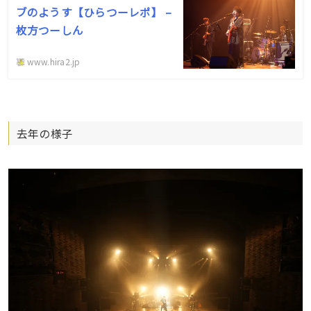
ブのようす【ひらつーレポ】 –
枚方つーしん
www.hira2.jp
去年の様子