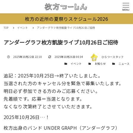
MENU
枚方の近所の夏祭りスケジュール2026
TOP
イベント
アンダーグラフ枚方凱旋ライブ10月26日ご招待
アンダーグラフ枚方凱旋ライブ10月26日ご招待
著者
投稿日
更新日
2025年10月22日 22:10
2025年10月26日 00:34
ひらつースタッフ
カテゴリー
カテゴリー
カテゴリー
イベント
お知らせ
ニュース
追記：2025年10月25日→終了いたしました。
当選された方のキャンセル分を緊急で募集いたします。
明日必ず参加できる方のみご応募ください。
先着順です。応募＝当選となります。
なくなり次第終了とさせていただきます。
2025年10月26日…！
枚方出身のバンド UNDER GRAPH（アンダーグラフ）