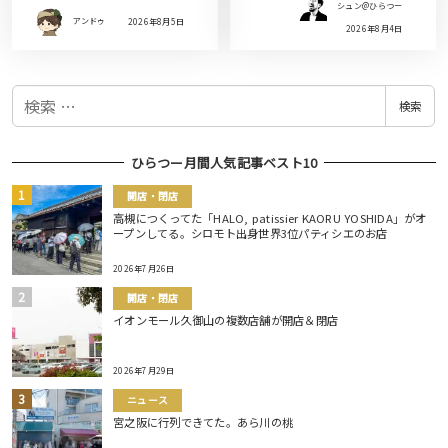
シュン@ひらつー
アンドゥ
2026年8月5日
2026年8月4日
検
検索
索
ひらつー月間人気記事ベスト10
開店・閉店
高槻につくってた「HALO, patissier KAORU YOSHIDA」がオ
ープンしてる。シロモト出身世界3位パティシエのお店
2026年7月26日
開店・閉店
イオンモール久御山の複数店舗が開店＆閉店
2026年7月29日
ニュース
宮之阪に行列できてた。あら川の桃