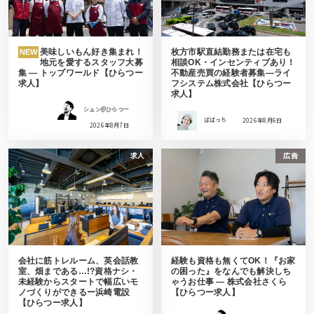
美味しいもん好き集まれ！
枚方市駅直結勤務または在宅も
NEW
地元を愛するスタッフ大募
相談OK・インセンティブあり！
集 ― トップワールド【ひらつー
不動産売買の経験者募集―ライ
求人】
フシステム株式会社【ひらつー
求人】
シュン@ひらつー
ばばっち
2026年8月6日
2026年8月7日
求人
広告
会社に筋トレルーム、英会話教
経験も資格も無くてOK！『お家
室、畑まである…!?資格ナシ・
の困った』をなんでも解決しち
未経験からスタートで幅広いモ
ゃうお仕事 ― 株式会社さくら
ノづくりができるー浜崎電設
【ひらつー求人】
【ひらつー求人】