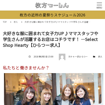
MENU
枚方の近所の夏祭りスケジュール2026
TOP
求人
大好きな服に囲まれて女子力UP♪ママスタッフや学生さんが活躍するお店はコチラです！ ―Select Shop Hearty【ひらつー求人】
大好きな服に囲まれて女子力UP♪ママスタッフや
学生さんが活躍するお店はコチラです！ ―Select
Shop Hearty【ひらつー求人】
著者
投稿日
カテゴリー
2018年6月3日 15:00
カトゥー＠ひらつー
求人
私たちと働きませんか？