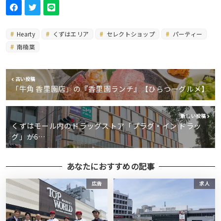
Hearty
くずはエリア
セレクトショップ
パーティー
南楠葉
古い投稿
「牛角 香里園店」の『香里園ランチ』【ひらつーグルメ】
新しい投稿
くずはモール内のドラッグストア「プラグ・イン ドラッ
グ」が6…
あなたにおすすめの記事
広告
求人