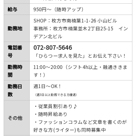
給与
950円～（随時アップ）
SHOP：枚方市南楠葉1-1-26 小山ビル
勤務地
事務所：枚方市楠葉並木2丁目25-15 イン
デアン北ビル
072-807-5646
電話番
号
「ひらつー求人を見た」とお伝え下さい！
勤務時
11:00〜20:00（シフト4h以上・融通ききま
間
す！）
勤務日
週1日〜OK！
数
（週3日以上勤務できる方優遇）
・従業員割引あり♪
・随時昇給あり
その他
・ファッションコラムなど文章を書くのが
好きな方(ライター)も同時募集中