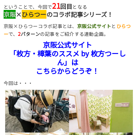
21
回目
ということで、今回で
となる
京阪
×
ひらつー
のコラボ記事シリーズ！
京阪×ひらつーコラボ記事とは、
京阪公式サイト
と
ひらつ
ー
で、
2
パターン
の記事をご紹介する連動企画。
京阪公式サイト
「枚方・樟葉のススメ by 枚方つーし
ん」は
こちらからどうぞ！
今回は・・・