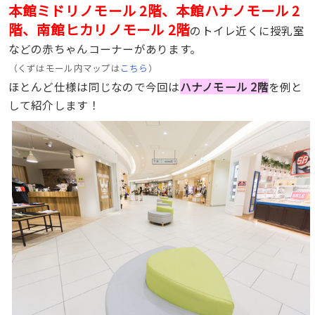
本館ミドリノモール 2階、本館ハナノモール 2
階、
南館ヒカリノモール 2階
のトイレ近くに授乳室
などの赤ちゃんコーナーがあります。
（くずはモール内マップは
こちら
）
ほとんど仕様は同じなので今回は
ハナノモール 2階
を例と
して紹介します！