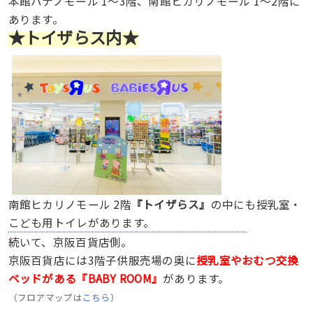
本館ハナノモール 1～3階、南館ヒカリノモール 1～2階に
あります。
★トイザらス内★
南館ヒカリノモール 2階
『トイザらス』
の中にも授乳室・
こども用トイレがあります。
続いて、京阪百貨店側。
京阪百貨店には3階子供服売場の奥に
授乳室やおむつ交換
ベッドがある『BABY ROOM』
があります。
（フロアマップは
こちら
）