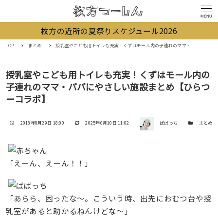
MENU
枚方の近所の夏祭りスケジュール2026
TOP
まとめ
授乳室やこども用トイレも充実！くずはモール内の子連れのママ・パパにやさしい施設まとめ【ひらつーコラボ】
授乳室やこども用トイレも充実！くずはモール内の
子連れのママ・パパにやさしい施設まとめ【ひらつ
ーコラボ】
著者
投稿日
更新日
カテゴリー
2018年8月29日 18:00
2025年6月10日 11:02
ばばっち
まとめ
「えーん、えーん！！」
「あらら、困ったな〜。こういう時、出先におむつ台や授
乳室があると助かるねんけどな〜」