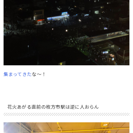
集まってきた
な〜！
花火あがる直前の枚方市駅は逆に人おらん