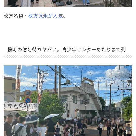
枚方名物・
枚方凍氷が人気
。
桜町の信号待ちヤバい。青少年センターあたりまで列