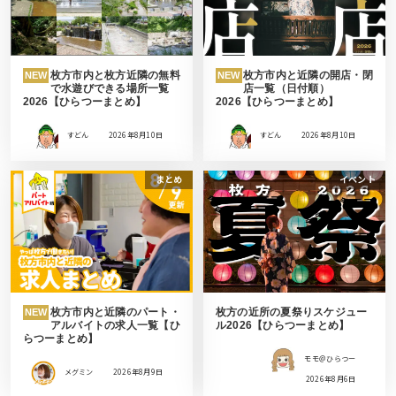
枚方市内と枚方近隣の無料
枚方市内と近隣の開店・閉
NEW
NEW
で水遊びできる場所一覧
店一覧（日付順）
2026【ひらつーまとめ】
2026【ひらつーまとめ】
すどん
2026年8月10日
すどん
2026年8月10日
まとめ
イベント
枚方市内と近隣のパート・
枚方の近所の夏祭りスケジュー
NEW
アルバイトの求人一覧【ひ
ル2026【ひらつーまとめ】
らつーまとめ】
モモ＠ひらつー
メグミン
2026年8月9日
2026年8月6日