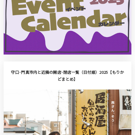
守口･門真市内と近隣の開店･閉店一覧（日付順）2025【もりか
どまとめ】