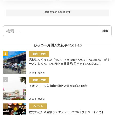
広告の後にも続きます
検
検索
索
ひらつー月間人気記事ベスト10
開店・閉店
高槻につくってた「HALO, patissier KAORU YOSHIDA」がオ
ープンしてる。シロモト出身世界3位パティシエのお店
2026年7月26日
開店・閉店
イオンモール久御山の複数店舗が開店＆閉店
2026年7月29日
イベント
枚方の近所の夏祭りスケジュール2026【ひらつーまとめ】