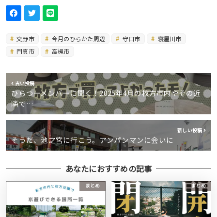
交野市
今月のひらかた周辺
守口市
寝屋川市
門真市
高槻市
古い投稿
ひらつーメンバーに聞く！2025年4月の枚方市内やその近
隣で…
新しい投稿
そうだ、池之宮に行こう。アンパンマンに会いに
あなたにおすすめの記事
まとめ
まとめ