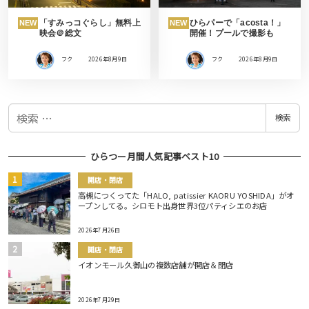
「すみっコぐらし」無料上
ひらパーで「acosta！」
NEW
NEW
映会＠総文
開催！プールで撮影も
フク
2026年8月9日
フク
2026年8月9日
検
検索
索
ひらつー月間人気記事ベスト10
開店・閉店
高槻につくってた「HALO, patissier KAORU YOSHIDA」がオ
ープンしてる。シロモト出身世界3位パティシエのお店
2026年7月26日
開店・閉店
イオンモール久御山の複数店舗が開店＆閉店
2026年7月29日