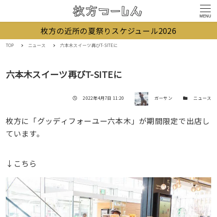
MENU
枚方の近所の夏祭りスケジュール2026
TOP
ニュース
六本木スイーツ再びT-SITEに
六本木スイーツ再びT-SITEに
著者
投稿日
カテゴリー
2022年4月7日 11:20
ガーサン
ニュース
枚方に「グッディフォーユー六本木」が期間限定で出店し
ています。
↓こちら