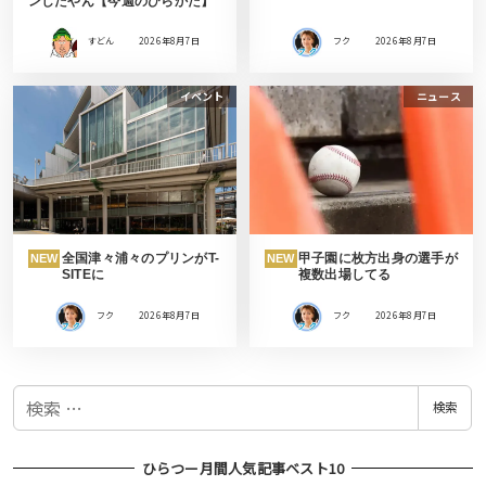
ンしたやん【今週のひらかた】
すどん
2026年8月7日
フク
2026年8月7日
イベント
ニュース
全国津々浦々のプリンがT-
甲子園に枚方出身の選手が
NEW
NEW
SITEに
複数出場してる
フク
2026年8月7日
フク
2026年8月7日
検
検索
索
ひらつー月間人気記事ベスト10