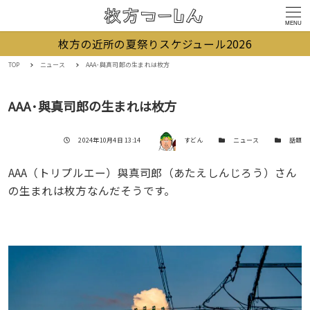
MENU
枚方の近所の夏祭りスケジュール2026
TOP
ニュース
AAA･與真司郎の生まれは枚方
AAA･與真司郎の生まれは枚方
著者
投稿日
カテゴリー
カテゴリー
2024年10月4日 13:14
すどん
ニュース
話題
AAA（トリプルエー）與真司郎（あたえしんじろう）さん
の生まれは枚方なんだそうです。