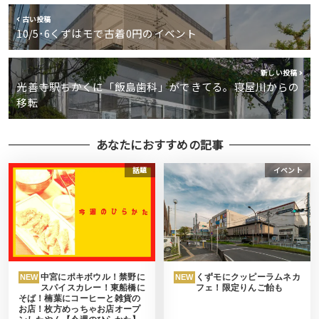
古い投稿
10/5･6くずはモで古着0円のイベント
新しい投稿
光善寺駅ちかくに「飯島歯科」ができてる。寝屋川からの
移転
あなたにおすすめの記事
話題
イベント
中宮にポキボウル！禁野に
くずモにクッピーラムネカ
NEW
NEW
スパイスカレー！東船橋に
フェ！限定りんご飴も
そば！楠葉にコーヒーと雑貨の
お店！枚方めっちゃお店オープ