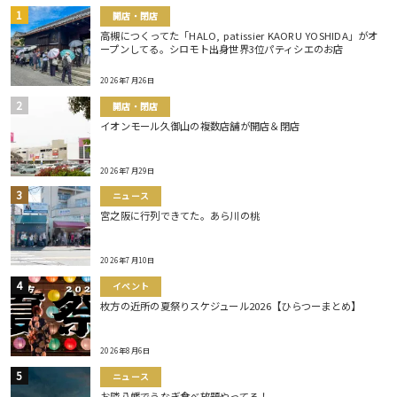
開店・閉店
高槻につくってた「HALO, patissier KAORU YOSHIDA」がオ
ープンしてる。シロモト出身世界3位パティシエのお店
2026年7月26日
開店・閉店
イオンモール久御山の複数店舗が開店＆閉店
2026年7月29日
ニュース
宮之阪に行列できてた。あら川の桃
2026年7月10日
イベント
枚方の近所の夏祭りスケジュール2026【ひらつーまとめ】
2026年8月6日
ニュース
お隣八幡でうなぎ食べ放題やってる！