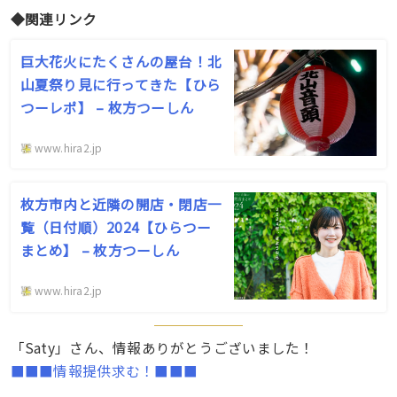
◆関連リンク
巨大花火にたくさんの屋台！北
山夏祭り見に行ってきた【ひら
つーレポ】 – 枚方つーしん
www.hira2.jp
枚方市内と近隣の開店・閉店一
覧（日付順）2024【ひらつー
まとめ】 – 枚方つーしん
www.hira2.jp
「Saty」さん、情報ありがとうございました！
■■■情報提供求む！■■■