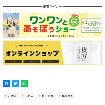
記事内バナー
八幡市
有名人
枚方出身
與真司郎