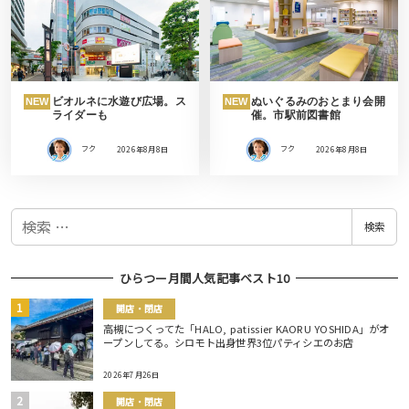
ビオルネに水遊び広場。ス
ぬいぐるみのおとまり会開
NEW
NEW
ライダーも
催。市駅前図書館
フク
2026年8月8日
フク
2026年8月8日
検
検索
索
ひらつー月間人気記事ベスト10
開店・閉店
高槻につくってた「HALO, patissier KAORU YOSHIDA」がオ
ープンしてる。シロモト出身世界3位パティシエのお店
2026年7月26日
開店・閉店