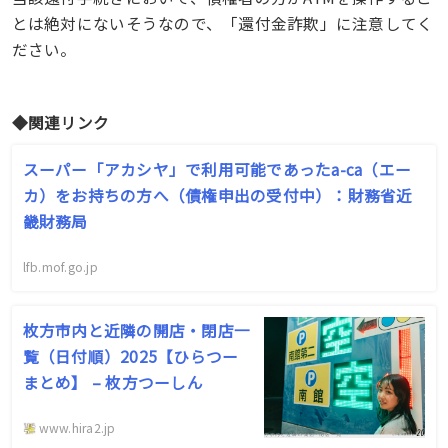
とは絶対にないそうなので、「還付金詐欺」に注意してく
ださい。
◆関連リンク
スーパー「アカシヤ」で利用可能であったa-ca（エー
カ）をお持ちの方へ（債権申出の受付中）：財務省近
畿財務局
lfb.mof.go.jp
枚方市内と近隣の開店・閉店一
覧（日付順）2025【ひらつー
まとめ】 – 枚方つーしん
www.hira2.jp