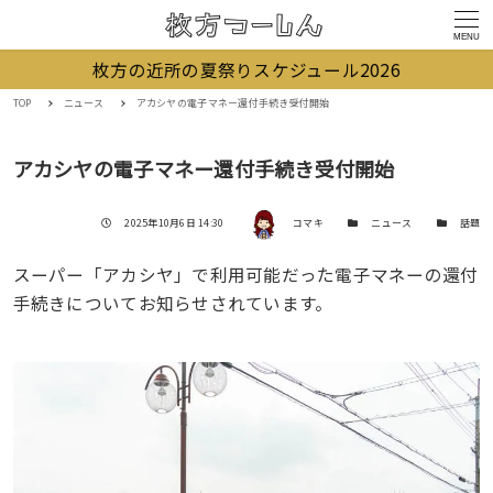
MENU
枚方の近所の夏祭りスケジュール2026
TOP
ニュース
アカシヤの電子マネー還付手続き受付開始
アカシヤの電子マネー還付手続き受付開始
著者
投稿日
カテゴリー
カテゴリー
2025年10月6日 14:30
コマキ
ニュース
話題
スーパー「アカシヤ」で利用可能だった電子マネーの還付
手続きについてお知らせされています。