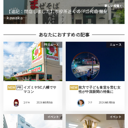
新しい投稿
【追記：閉店しました】市役所近くの「二代目 麺屋
kawaka…
あなたにおすすめの記事
PRニュース
ニュース
イズミヤSC八幡でサ
枚方で子ども食堂を営む女
NEW
PR
NEW
マコン
性が中国新聞の特集に
コマキ
2026年8月8日
フク
2026年8月8日
イベント
イベント