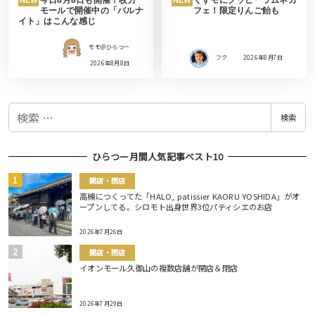
モールで開催中の「バルナ
フェ！限定りんご飴も
イト」はこんな感じ
モモ＠ひらつー
フク
2026年8月7日
2026年8月8日
検
検索
索
ひらつー月間人気記事ベスト10
開店・閉店
高槻につくってた「HALO, patissier KAORU YOSHIDA」がオ
ープンしてる。シロモト出身世界3位パティシエのお店
2026年7月26日
開店・閉店
イオンモール久御山の複数店舗が開店＆閉店
2026年7月29日