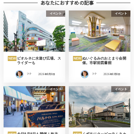
あなたにおすすめの記事
イベント
イベント
ビオルネに水遊び広場。ス
ぬいぐるみのおとまり会開
NEW
NEW
ライダーも
催。市駅前図書館
フク
2026年8月8日
フク
2026年8月8日
イベント
イベント
今日8月8日も開催！枚方
くずモにクッピーラムネカ
NEW
NEW