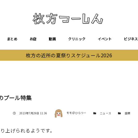
まとめ
お店
動画
クリニック
イベント
ビジネス
枚方の近所の夏祭りスケジュール2026
のプール特集
著者
投稿日
カテゴリー
カテゴリー
2023年7月29日 11:36
モモ＠ひらつー
ニュース
話題
り上げられるようです。