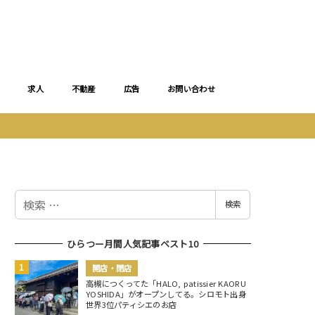
求人
不動産
広告
お問い合わせ
検
検索
索
ひらつー月間人気記事ベスト10
開店・閉店
高槻につくってた「HALO, patissier KAORU
YOSHIDA」がオープンしてる。シロモト出身
世界3位パティシエのお店