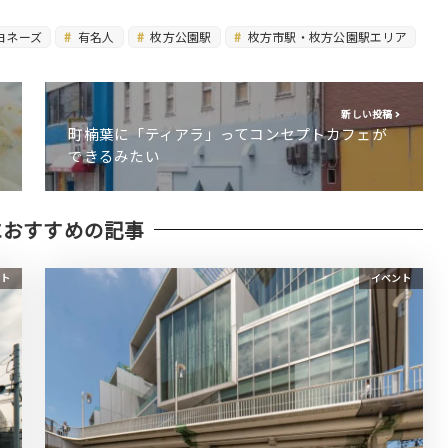
ヨネーズ
有名人
枚方公園駅
枚方市駅・枚方公園駅エリア
新しい投稿
町楠葉に「ティアラ」ってコンセプトカフェが
できるみたい
におすすめの記事
ト
イベント