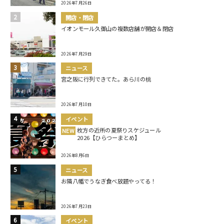
2026年7月26日
開店・閉店
イオンモール久御山の複数店舗が開店＆閉店
2026年7月29日
ニュース
宮之阪に行列できてた。あら川の桃
2026年7月10日
イベント
枚方の近所の夏祭りスケジュール
NEW
2026【ひらつーまとめ】
2026年8月6日
ニュース
お隣八幡でうなぎ食べ放題やってる！
2026年7月23日
イベント