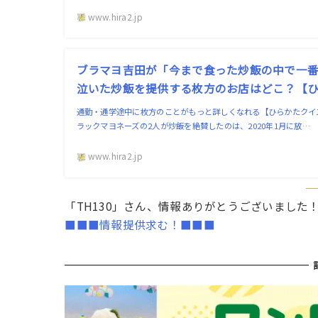
www.hira2.jp
ブラマヨ吉田が「今まで食った炒飯の中で一
泣いた炒飯を提供する枚方のお店はどこ？【ひら
通勤・通学途中に枚方のことがもっと詳しくなれる【ひらかたクイズ
ラックマヨネーズの2人が炒飯を絶賛したのは、2020年1月に放…
www.hira2.jp
「TH130」さん、情報ありがとうございました
■■■情報提供求む！■■■