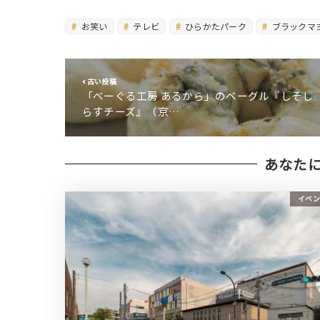
お笑い
テレビ
ひらかたパーク
ブラックマ
古い投稿
「べーぐる工房 あるから」のベーグル『しそし
らすチーズ』（京…
あなた
イベン