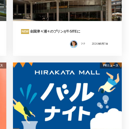
全国津々浦々のプリンがT-SITEに
NEW
フク
2026年8月7日
ス
PRニュース