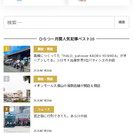
検
検索
索
ひらつー月間人気記事ベスト10
開店・閉店
高槻につくってた「HALO, patissier KAORU YOSHIDA」がオ
ープンしてる。シロモト出身世界3位パティシエのお店
2026年7月26日
開店・閉店
イオンモール久御山の複数店舗が開店＆閉店
2026年7月29日
ニュース
宮之阪に行列できてた。あら川の桃
2026年7月10日