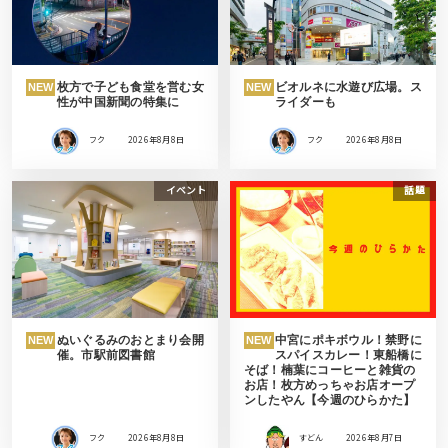
枚方で子ども食堂を営む女
ビオルネに水遊び広場。ス
NEW
NEW
性が中国新聞の特集に
ライダーも
フク
2026年8月8日
フク
2026年8月8日
イベント
話題
ぬいぐるみのおとまり会開
中宮にポキボウル！禁野に
NEW
NEW
催。市駅前図書館
スパイスカレー！東船橋に
そば！楠葉にコーヒーと雑貨の
お店！枚方めっちゃお店オープ
ンしたやん【今週のひらかた】
フク
2026年8月8日
すどん
2026年8月7日