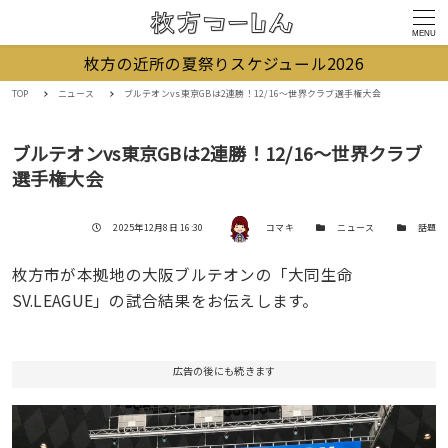
MENU
枚方の近所の夏祭りスケジュール2026
TOP
ニュース
ブルテオンvs東京GBは2連勝！12/16〜世界クラブ選手権大会
ブルテオンvs東京GBは2連勝！12/16〜世界クラブ
選手権大会
著者
投稿日
カテゴリー
カテゴリー
2025年12月8日 16:30
コマキ
ニュース
話題
枚方市が本拠地の大阪ブルテオンの「大同生命
SV.LEAGUE」の試合結果をお伝えします。
広告の後にも続きます