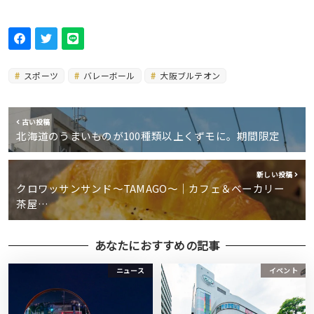
スポーツ
バレーボール
大阪ブルテオン
古い投稿
北海道のうまいものが100種類以上くずモに。期間限定
新しい投稿
クロワッサンサンド～TAMAGO～｜カフェ＆ベーカリー
茶屋…
あなたにおすすめの記事
ニュース
イベント