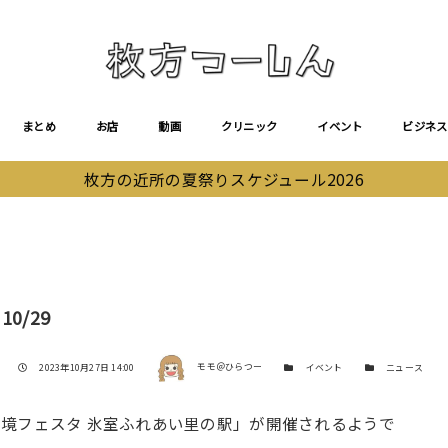
まとめ
お店
動画
クリニック
イベント
ビジネス
枚方の近所の夏祭りスケジュール2026
0/29
著者
投稿日
カテゴリー
カテゴリー
2023年10月27日 14:00
モモ＠ひらつー
イベント
ニュース
境フェスタ 氷室ふれあい里の駅」が開催されるようで