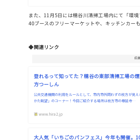
また、11月5日には穂谷川清掃工場内にて「環
40ブースのフリーマーケットや、キッチンカー
◆関連リンク
広
登れるって知ってた？穂谷の東部清掃工場の煙突
方つーしん
公共交通機関の利用をルールとして、市内市外問わずの枚方が見え
かた眺望」のコーナー！今回ご紹介する場所は枚方市の尊延寺…
www.hira2.jp
大人気「いちごのパンフェス」今年も開催。10/21