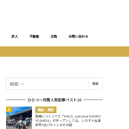
求人
不動産
広告
お問い合わせ
検
検索
索
ひらつー月間人気記事ベスト10
開店・閉店
高槻につくってた「HALO, patissier KAORU
YOSHIDA」がオープンしてる。シロモト出身
世界3位パティシエのお店