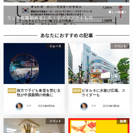
新しい投稿
ランチ営業始めました！テイクアウトも可
あなたにおすすめの記事
ニュース
イベント
枚方で子ども食堂を営む女
ビオルネに水遊び広場。ス
NEW
NEW
性が中国新聞の特集に
ライダーも
フク
2026年8月8日
フク
2026年8月8日
イベント
話題