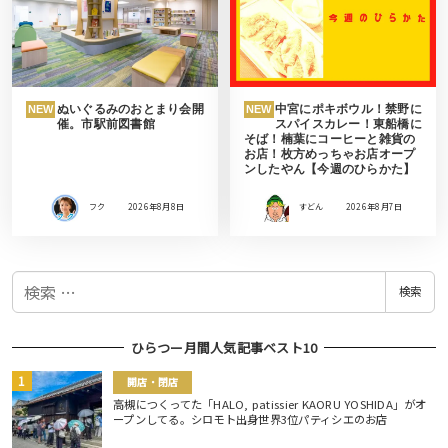
ぬいぐるみのおとまり会開
中宮にポキボウル！禁野に
NEW
NEW
催。市駅前図書館
スパイスカレー！東船橋に
そば！楠葉にコーヒーと雑貨の
お店！枚方めっちゃお店オープ
ンしたやん【今週のひらかた】
フク
2026年8月8日
すどん
2026年8月7日
検
検索
索
ひらつー月間人気記事ベスト10
開店・閉店
高槻につくってた「HALO, patissier KAORU YOSHIDA」がオ
ープンしてる。シロモト出身世界3位パティシエのお店