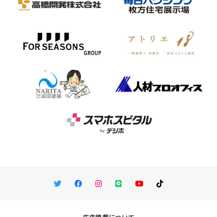
Twitter
Facebook
Instagram
LINE
You Tube
TikTok