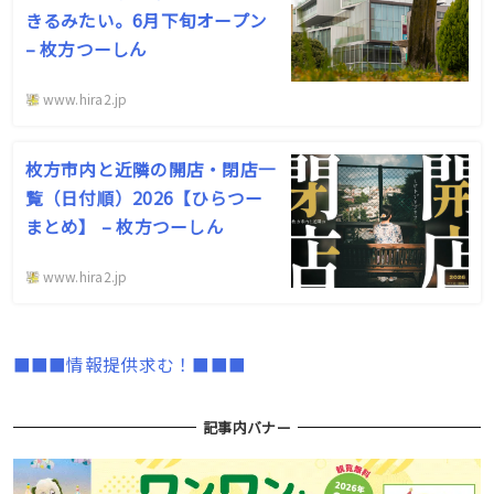
きるみたい。6月下旬オープン
– 枚方つーしん
www.hira2.jp
枚方市内と近隣の開店・閉店一
覧（日付順）2026【ひらつー
まとめ】 – 枚方つーしん
www.hira2.jp
■■■情報提供求む！■■■
記事内バナー