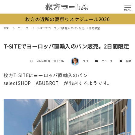
MENU
枚方の近所の夏祭りスケジュール2026
TOP
ニュース
T-SITEでヨーロッパ直輸入のパン販売。2日間限定
T-SITEでヨーロッパ直輸入のパン販売。2日間限定
著者
投稿日
カテゴリー
カテゴリー
2026年6月17日 15:46
フク
ニュース
話題
枚方T-SITEにヨーロッパ直輸入のパン
selectSHOP「ABUBROT」が出店するようです。