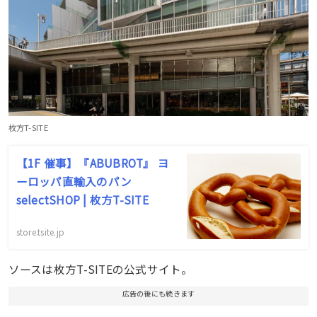
枚方T-SITE
【1F 催事】『ABUBROT』 ヨ
ーロッパ直輸入のパン
selectSHOP | 枚方T-SITE
store.tsite.jp
ソースは枚方T-SITEの公式サイト。
広告の後にも続きます