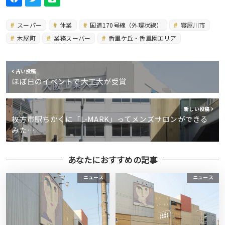
スーパー
休業
国道170号線（外環状線）
寝屋川市
木屋町
業務スーパー
香里ケ丘・香里園エリア
古い投稿
ほぼ日のイベントで大工大が受賞
新しい投稿
枚方市駅ちかくに「L-MARK」ってメンズサロンができる
みた…
あなたにおすすめの記事
ニュース
ニュース