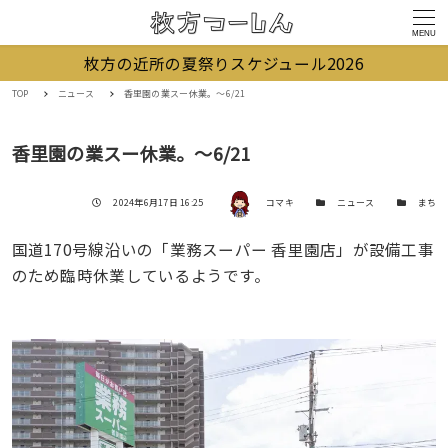
MENU
枚方の近所の夏祭りスケジュール2026
TOP
ニュース
香里園の業スー休業。〜6/21
香里園の業スー休業。〜6/21
著者
投稿日
カテゴリー
カテゴリー
2024年6月17日 16:25
コマキ
ニュース
まち
国道170号線沿いの「業務スーパー 香里園店」が設備工事
のため臨時休業しているようです。