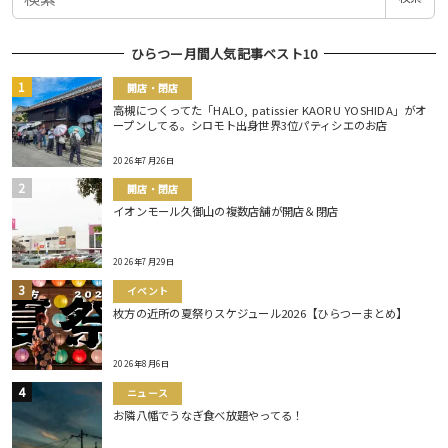
索
ひらつー月間人気記事ベスト10
開店・閉店
高槻につくってた「HALO, patissier KAORU YOSHIDA」がオ
ープンしてる。シロモト出身世界3位パティシエのお店
2026年7月26日
開店・閉店
イオンモール久御山の複数店舗が開店＆閉店
2026年7月29日
イベント
枚方の近所の夏祭りスケジュール2026【ひらつーまとめ】
2026年8月6日
ニュース
お隣八幡でうなぎ食べ放題やってる！