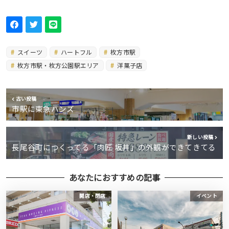
スイーツ
ハートフル
枚方市駅
枚方市駅・枚方公園駅エリア
洋菓子店
古い投稿
市駅に東急ハンズ
新しい投稿
長尾谷町につくってる「肉匠 坂井」の外観ができてきてる
あなたにおすすめの記事
開店・閉店
イベント