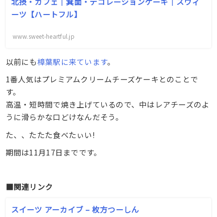
北摂・カフェ｜箕面・デコレーションケーキ｜スウィ
ーツ【ハートフル】
www.sweet-heartful.jp
以前にも
樟葉駅に来ています
。
1番人気はプレミアムクリームチーズケーキとのことで
す。
高温・短時間で焼き上げているので、中はレアチーズのよ
うに滑らかな口どけなんだそう。
た、、たたた食べたぃい!
期間は11月17日までです。
■関連リンク
スイーツ アーカイブ – 枚方つーしん