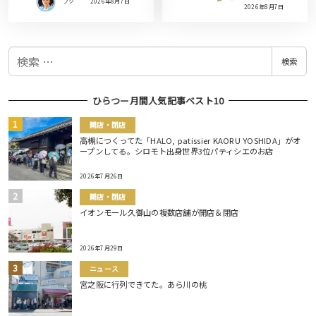
フク
2026年8月7日
2026年8月7日
検
検索
索
ひらつー月間人気記事ベスト10
開店・閉店
高槻につくってた「HALO, patissier KAORU YOSHIDA」がオ
ープンしてる。シロモト出身世界3位パティシエのお店
2026年7月26日
開店・閉店
イオンモール久御山の複数店舗が開店＆閉店
2026年7月29日
ニュース
宮之阪に行列できてた。あら川の桃