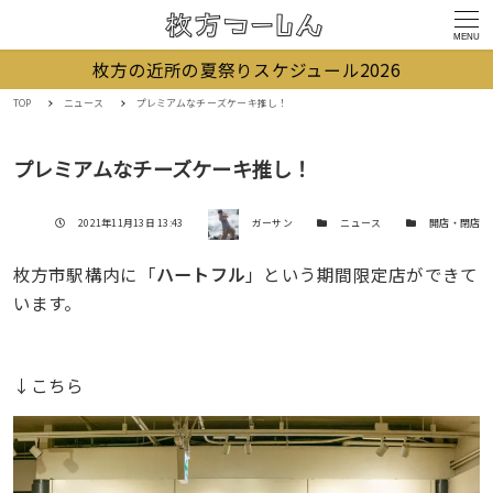
MENU
枚方の近所の夏祭りスケジュール2026
TOP
ニュース
プレミアムなチーズケーキ推し！
プレミアムなチーズケーキ推し！
著者
投稿日
カテゴリー
カテゴリー
2021年11月13日 13:43
ガーサン
ニュース
開店・閉店
枚方市駅構内に「
ハートフル
」という期間限定店ができて
います。
↓こちら