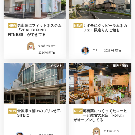
男山泉にフィットネスジム
くずモにクッピーラムネカ
NEW
NEW
「ZEAL BOXING
フェ！限定りんご飴も
FITNESS」ができてる
モモ＠ひらつー
フク
2026年8月7日
2026年8月7日
イベント
開店・閉店
全国津々浦々のプリンがT-
町楠葉につくってたコーヒ
NEW
NEW
SITEに
ーと雑貨のお店「koru;」
がオープンしてる
モモ＠ひらつー