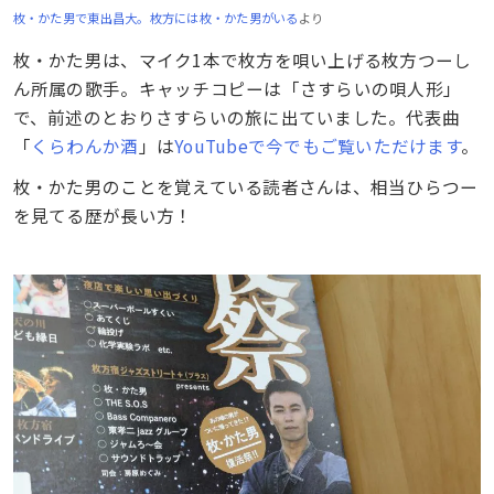
枚・かた男で東出昌大。枚方には枚・かた男がいる
より
枚・かた男は、マイク1本で枚方を唄い上げる枚方つーし
ん所属の歌手。キャッチコピーは「さすらいの唄人形」
で、前述のとおりさすらいの旅に出ていました。代表曲
「
くらわんか酒
」は
YouTubeで今でもご覧いただけます
。
枚・かた男のことを覚えている読者さんは、相当ひらつー
を見てる歴が長い方！