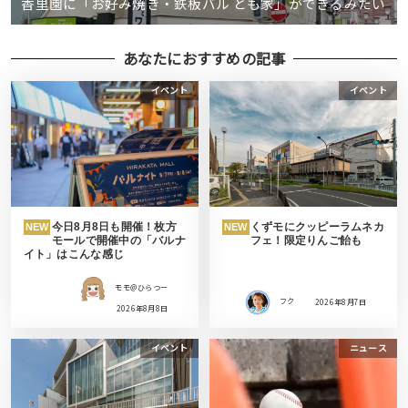
香里園に「お好み焼き・鉄板バル とも家」ができるみたい
あなたにおすすめの記事
イベント
イベント
今日8月8日も開催！枚方
くずモにクッピーラムネカ
NEW
NEW
モールで開催中の「バルナ
フェ！限定りんご飴も
イト」はこんな感じ
モモ＠ひらつー
フク
2026年8月7日
2026年8月8日
イベント
ニュース