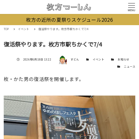
MENU
枚方の近所の夏祭りスケジュール2026
TOP
イベント
復活祭やります。枚方市駅ちかくで7/4
復活祭やります。枚方市駅ちかくで7/4
著者
投稿日
カテゴリー
カテゴリー
2026年6月18日 13:22
すどん
イベント
お知らせ
カテゴリー
ニュース
枚・かた男の復活祭を開催します。