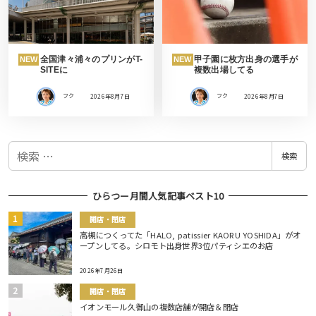
全国津々浦々のプリンがT-
甲子園に枚方出身の選手が
NEW
NEW
SITEに
複数出場してる
フク
2026年8月7日
フク
2026年8月7日
検
検索
索
ひらつー月間人気記事ベスト10
開店・閉店
高槻につくってた「HALO, patissier KAORU YOSHIDA」がオ
ープンしてる。シロモト出身世界3位パティシエのお店
2026年7月26日
開店・閉店
イオンモール久御山の複数店舗が開店＆閉店