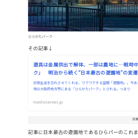
ひらかたパーク
その記事↓
遊具は金属供出で解体、一部は農地に…戦時
ク」 明治から続く“日本最古の遊園地”の変
日常生活を忘れさせてくれる、ワクワクする空間「遊園地」。今あ
地は大阪府枚方市にある「ひらかたパーク」とされる。つまり…
maidonanews.jp
広
記事に日本最古の遊園地であるひらパーのこれ