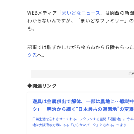
WEBメディア「
まいどなニュース
」は関西の新
わからないんですが、「まいどなファミリー」
も。
記事では恥ずかしながら枚方市から丘陵もらっ
ク先
へ。
広
◆関連リンク
遊具は金属供出で解体、一部は農地に…戦時
ク」 明治から続く“日本最古の遊園地”の変
日常生活を忘れさせてくれる、ワクワクする空間「遊園地」。今あ
地は大阪府枚方市にある「ひらかたパーク」とされる。つまり…