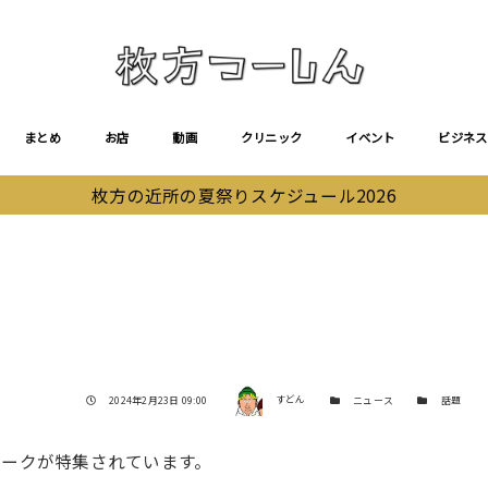
まとめ
お店
動画
クリニック
イベント
ビジネス
枚方の近所の夏祭りスケジュール2026
著者
投稿日
カテゴリー
カテゴリー
2024年2月23日 09:00
すどん
ニュース
話題
パークが特集されています。