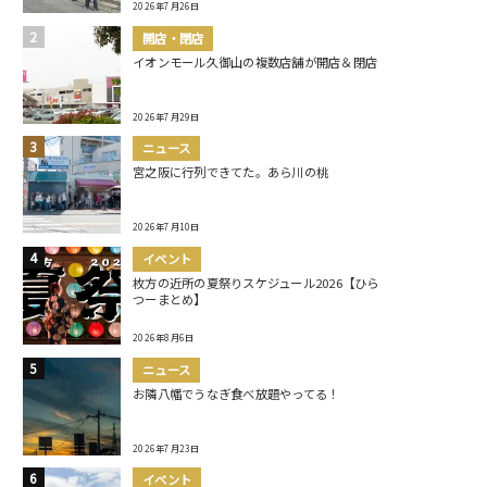
2026年7月26日
開店・閉店
イオンモール久御山の複数店舗が開店＆閉店
2026年7月29日
ニュース
宮之阪に行列できてた。あら川の桃
2026年7月10日
イベント
枚方の近所の夏祭りスケジュール2026【ひら
つーまとめ】
2026年8月6日
ニュース
お隣八幡でうなぎ食べ放題やってる！
2026年7月23日
イベント