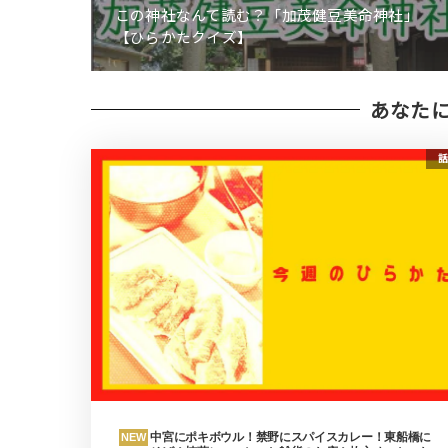
この神社なんて読む？「加茂健豆美命神社」
【ひらかたクイズ】
あなた
話
中宮にポキボウル！禁野にスパイスカレー！東船橋に
NEW