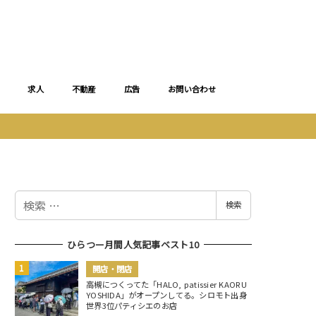
求人
不動産
広告
お問い合わせ
検
検索
索
ひらつー月間人気記事ベスト10
開店・閉店
高槻につくってた「HALO, patissier KAORU
YOSHIDA」がオープンしてる。シロモト出身
世界3位パティシエのお店