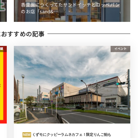
香里園につくってたサンドイッチとコッペパン
のお店「sand&…
におすすめの記事
題
イベント
くずモにクッピーラムネカフェ！限定りんご飴も
NEW