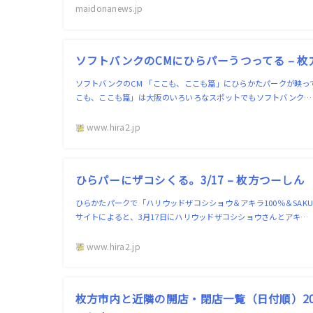
maidonanews.jp
ソフトバンクのCMにひらパーうつってる – 
ソフトバンクのCM 「ここも、ここも篇」にひらかたパークが映って
こも、ここも篇」は大阪のいろいろなスポットでもソフトバンク…
www.hira2.jp
ひらパーにザコシくる。3/17 – 枚方つーしん
ひらかたパークで「ハリウッドザコシショウ＆アキラ100％＆SAKU
サイトによると、3月17日にハリウッドザコシショウさんとアキ…
www.hira2.jp
枚方市内と近隣の開店・閉店一覧（日付順）202