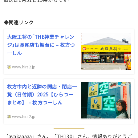
◆関連リンク
大阪王将の｢THE神業チャレン
ジ｣は長尾店も舞台に – 枚方つ
ーしん
www.hira2.jp
枚方市内と近隣の開店・閉店一
覧（日付順）2025【ひらつー
まとめ】 – 枚方つーしん
www.hira2.jp
「ayakaaaaa」さん、「TH130」さん、情報ありがとうご