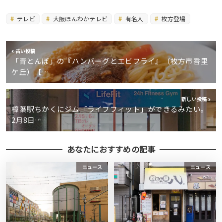
テレビ
大阪ほんわかテレビ
有名人
枚方登場
古い投稿
「青とんぼ」の『ハンバーグとエビフライ』（枚方市香里
ケ丘）【…
新しい投稿
樟葉駅ちかくにジム「ライフフィット」ができるみたい。
2月8日…
あなたにおすすめの記事
ニュース
ニュース