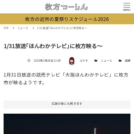
MENU
枚方の近所の夏祭りスケジュール2026
TOP
ニュース
1/31放送｢ほんわかテレビ｣に枚方映る〜
1/31放送｢ほんわかテレビ｣に枚方映る〜
著者
投稿日
カテゴリー
カテゴリー
2025年1月28日 11:00
コマキ
ニュース
話題
1月31日放送の読売テレビ「大阪ほんわかテレビ」に枚方
市が映るようです。
広告の後にも続きます