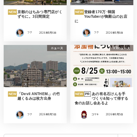
京都のはちみつ専門店がく
登録者170万･韓国
NEW
NEW
ずモに。3日間限定
YouTuberが御殿山のお店
に
フク
2026年8月6日
フク
2026年8月6日
ニュース
PRニュース
「Devil ANTHEM.」の竹
あの有名石けんを手
NEW
NEW
PR
越くるみは枚方出身
づくり&知って得する
食のお話し会あるよ
フク
2026年8月5日
コマキ
2026年8月5日
検