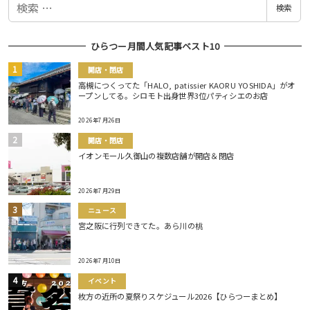
検索
索
ひらつー月間人気記事ベスト10
開店・閉店
高槻につくってた「HALO, patissier KAORU YOSHIDA」がオ
ープンしてる。シロモト出身世界3位パティシエのお店
2026年7月26日
開店・閉店
イオンモール久御山の複数店舗が開店＆閉店
2026年7月29日
ニュース
宮之阪に行列できてた。あら川の桃
2026年7月10日
イベント
枚方の近所の夏祭りスケジュール2026【ひらつーまとめ】