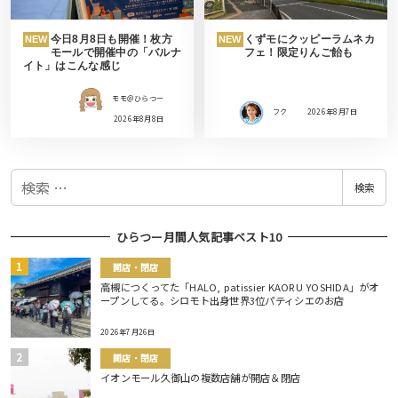
今日8月8日も開催！枚方
くずモにクッピーラムネカ
NEW
NEW
モールで開催中の「バルナ
フェ！限定りんご飴も
イト」はこんな感じ
モモ＠ひらつー
フク
2026年8月7日
2026年8月8日
検
検索
索
ひらつー月間人気記事ベスト10
開店・閉店
高槻につくってた「HALO, patissier KAORU YOSHIDA」がオ
ープンしてる。シロモト出身世界3位パティシエのお店
2026年7月26日
開店・閉店
イオンモール久御山の複数店舗が開店＆閉店