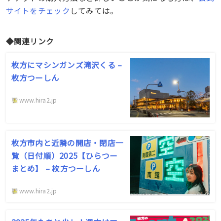
サイトをチェック
してみては。
◆関連リンク
枚方にマシンガンズ滝沢くる –
枚方つーしん
www.hira2.jp
枚方市内と近隣の開店・閉店一
覧（日付順）2025【ひらつー
まとめ】 – 枚方つーしん
www.hira2.jp