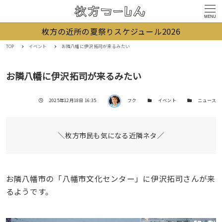
MENU
枚方の近所の夏祭りスケジュール2026
TOP
イベント
お隣八幡に伊沢拓司が来るみたい
お隣八幡に伊沢拓司が来るみたい
著者
投稿日
カテゴリー
カテゴリー
2025年12月18日 16:35
フク
イベント
ニュース
＼枚方市民も気になる近隣ネタ／
お隣八幡市の「八幡市文化センター」に伊沢拓司さんが来
るようです。