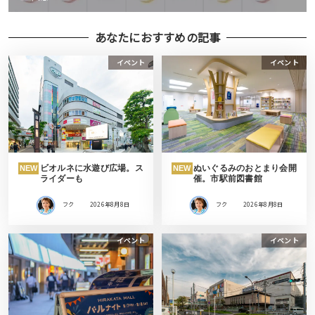
あなたにおすすめの記事
イベント
イベント
ビオルネに水遊び広場。ス
ぬいぐるみのおとまり会開
NEW
NEW
ライダーも
催。市駅前図書館
フク
2026年8月8日
フク
2026年8月8日
イベント
イベント