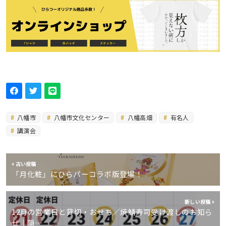
八幡市
八幡市文化センター
八幡高畑
有名人
講演会
古い投稿
「月化粧」にひらパーコラボ版登場！
新しい投稿
12月の営業日と貸切・おせち／焼鯖寿司受け渡しのお知ら
せ｜隠…