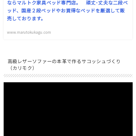
ならマルトク家具ベッド専門店。 頑丈･丈夫な二段ベ
ッド、国産２段ベッドやお買得なベッドを厳選して販
売しております。
www.marutokukagu.com
高級レザーソファーの本革で作るサコッシュづくり
（カリモク）