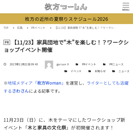
MENU
枚方の近所の夏祭りスケジュール2026
TOP
広告
PRイベント
【11/23】家具団地で“木”を楽しむ！？ワークショップイベント開催
【11/23】家具団地で“木”を楽しむ！？ワークシ
PR
ョップイベント開催
著者
投稿日
カテゴリー
カテゴリー
2025年11月22日 09:43
garsun II
PRイベント
PRニュース
カテゴリー
カテゴリー
カテゴリー
イベント
お知らせ
ニュース
※
地域メディア「
枚方Woman
」
を運営し、
ライターとしても活躍
する
さわさん
による記事です。
11月23日（日）に、木をテーマにしたワークショップ新
イベント「
木と家具の文化祭
」が初開催されます！