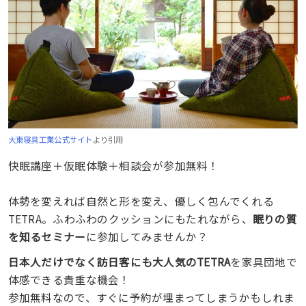
大東寝具工業公式サイト
より引用
快眠講座＋仮眠体験＋相談会が参加無料！
体勢を変えれば自然と形を変え、優しく包んでくれる
TETRA。ふわふわのクッションにもたれながら、
眠りの質
を知るセミナー
に参加してみませんか？
日本人だけでなく訪日客にも大人気のTETRA
を家具団地で
体感できる貴重な機会！
参加無料なので、すぐに予約が埋まってしまうかもしれま