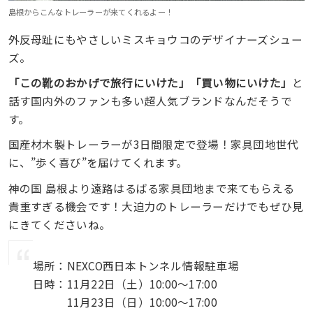
島根からこんなトレーラーが来てくれるよー！
外反母趾にもやさしいミスキョウコのデザイナーズシュー
ズ。
「この靴のおかげで旅行にいけた」「買い物にいけた」
と
話す国内外のファンも多い超人気ブランドなんだそうで
す。
国産材木製トレーラーが3日間限定で登場！家具団地世代
に、”歩く喜び”を届けてくれます。
神の国 島根より遠路はるばる家具団地まで来てもらえる
貴重すぎる機会です！大迫力のトレーラーだけでもぜひ見
にきてくださいね。
場所：NEXCO西日本トンネル情報駐車場
日時：11月22日（土）10:00〜17:00
11月23日（日）10:00〜17:00