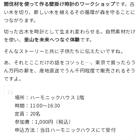
間伐材を使って作る壁掛け時計のワークショップ
です。古
い木を切り、新しい木を植えるその循環が森を守ることに
つながります。
切った古木を時計として生まれ変わらせる。自然素材だけ
を使い、
里山を未来へつなぐ体験
です。
そんなストーリーと共に子供たちに伝えたいですね。
あ、それとここだけの話をコソっと…、東京で買ったらう
ん万円の薪を、産地直送でうん千円程度で販売されるそう
ですよ。
場所：ハーモニックハウス 1階
時間：11:00〜16:30
定員：20名
参加費：1,000円（税込）
申込方法：当日ハーモニックハウスにて受付