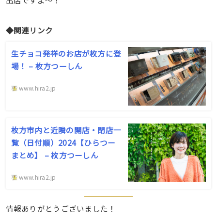
出店ですよ〜！
◆関連リンク
生チョコ発祥のお店が枚方に登
場！ – 枚方つーしん
www.hira2.jp
枚方市内と近隣の開店・閉店一
覧（日付順）2024【ひらつー
まとめ】 – 枚方つーしん
www.hira2.jp
情報ありがとうございました！