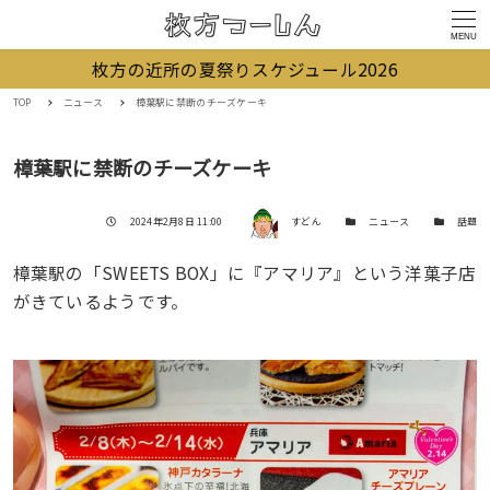
MENU
枚方の近所の夏祭りスケジュール2026
TOP
ニュース
樟葉駅に禁断のチーズケーキ
樟葉駅に禁断のチーズケーキ
著者
投稿日
カテゴリー
カテゴリー
2024年2月8日 11:00
すどん
ニュース
話題
樟葉駅の「SWEETS BOX」に『アマリア』という洋菓子店
がきているようです。