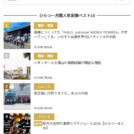
索
ひらつー月間人気記事ベスト10
開店・閉店
高槻につくってた「HALO, patissier KAORU YOSHIDA」がオ
ープンしてる。シロモト出身世界3位パティシエのお店
2026年7月26日
開店・閉店
イオンモール久御山の複数店舗が開店＆閉店
2026年7月29日
ニュース
宮之阪に行列できてた。あら川の桃
2026年7月10日
イベント
枚方の近所の夏祭りスケジュール2026【ひらつーまと
NEW
め】