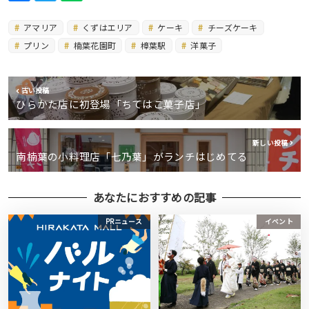
アマリア
くずはエリア
ケーキ
チーズケーキ
プリン
楠葉花園町
樟葉駅
洋菓子
古い投稿
ひらかた店に初登場「ちてはこ菓子店」
新しい投稿
南楠葉の小料理店「七乃葉」がランチはじめてる
あなたにおすすめの記事
PRニュース
イベント