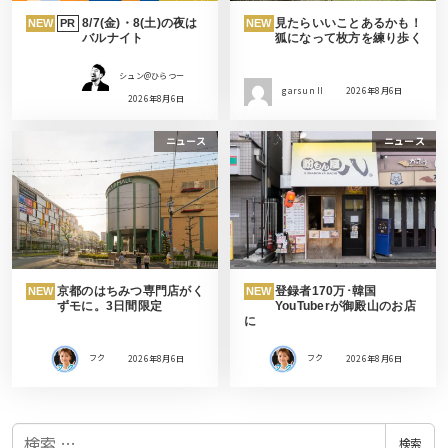
8/7(金)・8(土)の夜は
見たらいいことあるかも！
NEW
PR
NEW
バルナイト
狐になって枚方を練り歩く
シュン@ひらつー
garsun II
2026年8月6日
2026年8月6日
ニュース
ニュース
京都のはちみつ専門店がく
登録者170万･韓国
NEW
NEW
ずモに。3日間限定
YouTuberが御殿山のお店
に
フク
2026年8月6日
フク
2026年8月6日
検
検索