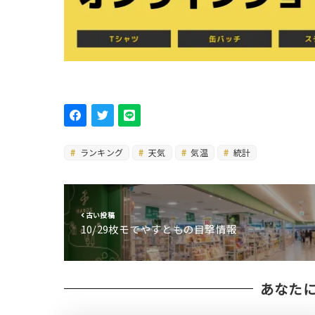
ランキング
天気
気温
統計
古い投稿
10/29枚モでやすともの目撃情報
あなた