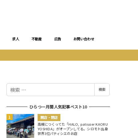
求人
不動産
広告
お問い合わせ
検
検索
索
ひらつー月間人気記事ベスト10
開店・閉店
高槻につくってた「HALO, patissier KAORU
YOSHIDA」がオープンしてる。シロモト出身
世界3位パティシエのお店