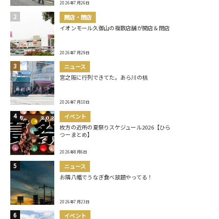
2026年7月26日
開店・閉店
イオンモール久御山の複数店舗が開店＆閉店
2026年7月29日
ニュース
宮之阪に行列できてた。あら川の桃
2026年7月10日
イベント
枚方の近所の夏祭りスケジュール2026【ひら
つーまとめ】
2026年8月6日
ニュース
お隣八幡でうなぎ食べ放題やってる！
2026年7月23日
イベント