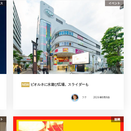
ス
イベント
ビオルネに水遊び広場。スライダーも
NEW
フク
2026年8月8日
ト
話題