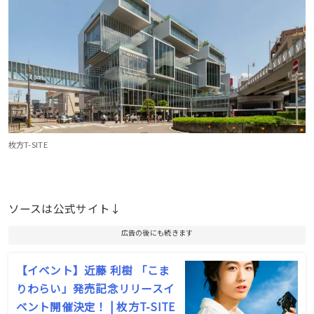
枚方T-SITE
ソースは公式サイト↓
広告の後にも続きます
【イベント】近藤 利樹 「こま
りわらい」発売記念リリースイ
ベント開催決定！ | 枚方T-SITE