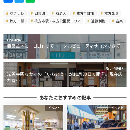
ウクレレ
岡東町
有名人
枚方T-SITE
枚方出身
枚方市駅
枚方市駅・枚方公園駅エリア
近藤利樹
音楽
古い投稿
楠葉並木に「LILI」ってトータルビューティサロンできて
る
新しい投稿
光善寺駅ちかくの「いちどう」が11月30日で閉店。現在店
内営…
あなたにおすすめの記事
イベント
イベント