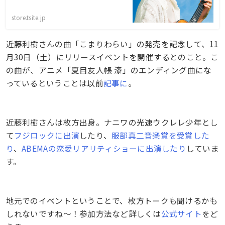
store.tsite.jp
近藤利樹さんの曲「こまりわらい」の発売を記念して、11
月30日（土）にリリースイベントを開催するとのこと。こ
の曲が、アニメ「夏目友人帳 漆」のエンディング曲にな
っているということは以前
記事に
。
近藤利樹さんは枚方出身。ナニワの光速ウクレレ少年とし
て
フジロックに出演
したり、
服部真二音楽賞を受賞した
り
、
ABEMAの恋愛リアリティショーに出演したり
していま
す。
地元でのイベントということで、枚方トークも聞けるかも
しれないですね〜！参加方法など詳しくは
公式サイト
をど