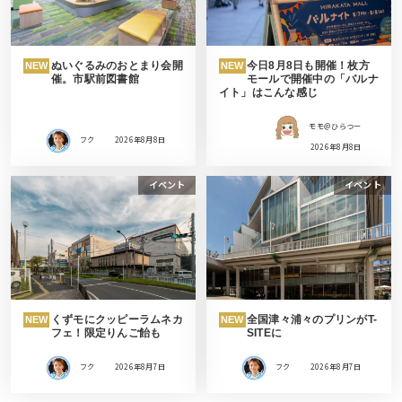
ぬいぐるみのおとまり会開
今日8月8日も開催！枚方
NEW
NEW
催。市駅前図書館
モールで開催中の「バルナ
イト」はこんな感じ
モモ＠ひらつー
フク
2026年8月8日
2026年8月8日
イベント
イベント
くずモにクッピーラムネカ
全国津々浦々のプリンがT-
NEW
NEW
フェ！限定りんご飴も
SITEに
フク
2026年8月7日
フク
2026年8月7日