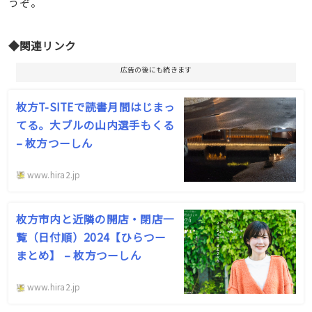
うぞ。
◆関連リンク
広告の後にも続きます
枚方T-SITEで読書月間はじまっ
てる。大ブルの山内選手もくる
– 枚方つーしん
www.hira2.jp
枚方市内と近隣の開店・閉店一
覧（日付順）2024【ひらつー
まとめ】 – 枚方つーしん
www.hira2.jp