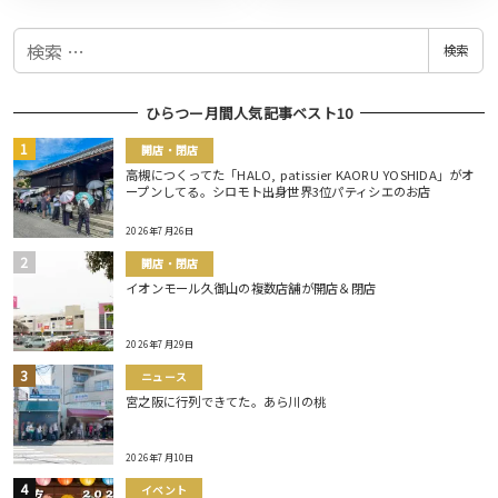
検
検索
索
ひらつー月間人気記事ベスト10
開店・閉店
高槻につくってた「HALO, patissier KAORU YOSHIDA」がオ
ープンしてる。シロモト出身世界3位パティシエのお店
2026年7月26日
開店・閉店
イオンモール久御山の複数店舗が開店＆閉店
2026年7月29日
ニュース
宮之阪に行列できてた。あら川の桃
2026年7月10日
イベント