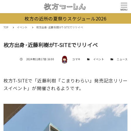
MENU
枚方の近所の夏祭りスケジュール2026
TOP
イベント
枚方出身･近藤利樹がT-SITEでリリイベ
枚方出身･近藤利樹がT-SITEでリリイベ
著者
投稿日
カテゴリー
カテゴリー
2024年11月17日 16:00
コマキ
イベント
ニュース
枚方T-SITEで「近藤利樹『こまりわらい』発売記念リリー
スイベント」が開催されるようです。