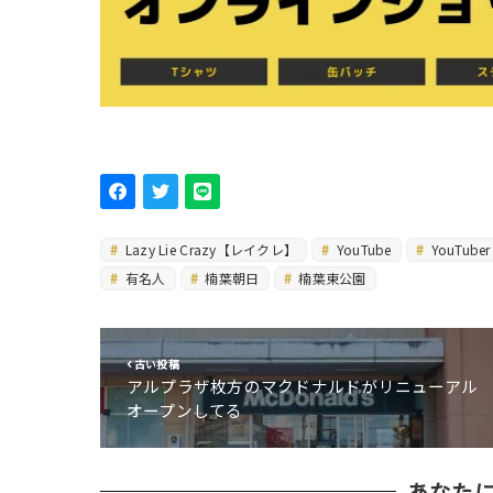
Lazy Lie Crazy【レイクレ】
YouTube
YouTuber
有名人
楠葉朝日
楠葉東公園
古い投稿
アルプラザ枚方のマクドナルドがリニューアル
オープンしてる
あなた