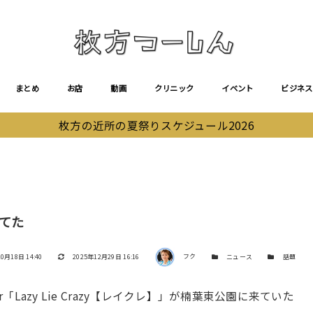
まとめ
お店
動画
クリニック
イベント
ビジネス
枚方の近所の夏祭りスケジュール2026
来てた
著者
更新日
カテゴリー
カテゴリー
0月18日 14:40
2025年12月29日 16:16
フク
ニュース
話題
「Lazy Lie Crazy【レイクレ】」が楠葉東公園に来ていた