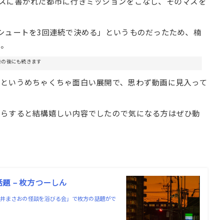
スに書かれた都市に行きミッションをこなし、そのマスを
シュートを3回連続で決める」というものだったため、楠
ち。
告の後にも続きます
うというめちゃくちゃ面白い展開で、思わず動画に見入って
からすると結構嬉しい内容でしたので気になる方はぜひ動
話題 – 枚方つーしん
「好井まさおの怪談を浴びる会」で枚方の話題がで