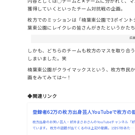
内容としては◯チームと✕チームに分かれて、マ
獲得していくといったチーム対抗戦の企画。
枚方でのミッションは「楠葉東公園で3ポイント
葉東公園にレイクレの皆さんがきたというかた
広
しかも、どちらのチームも枚方のマスを取り合
しまいました。笑
楠葉東公園がクライマックスという、枚方市民
画をみてみては〜！
◆関連リンク
登録者62万の枚方出身芸人YouTubeで枚方の
枚方出身のお笑い芸人・好井まさおさんのYouTubeチャンネル
ています。 枚方の話題が出てくるのは上記の動画。1分57秒あた…