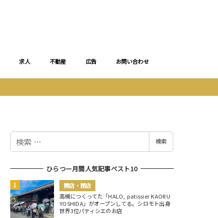
求人
不動産
広告
お問い合わせ
検
検索
索
ひらつー月間人気記事ベスト10
開店・閉店
高槻につくってた「HALO, patissier KAORU
YOSHIDA」がオープンしてる。シロモト出身
世界3位パティシエのお店