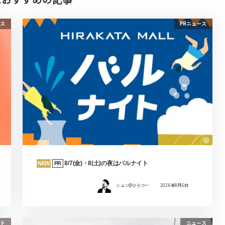
ス
PRニュース
8/7(金)・8(土)の夜はバルナイト
NEW
PR
シュン@ひらつー
2026年8月6日
ト
ニュース