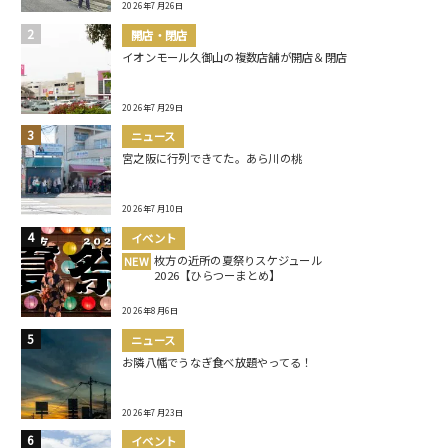
2026年7月26日
開店・閉店
イオンモール久御山の複数店舗が開店＆閉店
2026年7月29日
ニュース
宮之阪に行列できてた。あら川の桃
2026年7月10日
イベント
枚方の近所の夏祭りスケジュール
NEW
2026【ひらつーまとめ】
2026年8月6日
ニュース
お隣八幡でうなぎ食べ放題やってる！
2026年7月23日
イベント