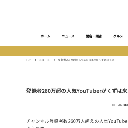
ホーム
ニュース
開店・閉店
グルメ
TOP
ニュース
登録者260万超の人気YouTuberがくずは来てた
登録者260万超の人気YouTuberがくずは
投稿日
2025年1
チャンネル登録者数260万人超えの人気YouTuber