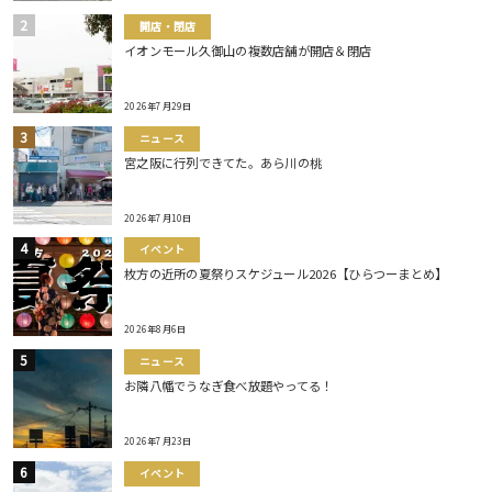
開店・閉店
イオンモール久御山の複数店舗が開店＆閉店
2026年7月29日
ニュース
宮之阪に行列できてた。あら川の桃
2026年7月10日
イベント
枚方の近所の夏祭りスケジュール2026【ひらつーまとめ】
2026年8月6日
ニュース
お隣八幡でうなぎ食べ放題やってる！
2026年7月23日
イベント