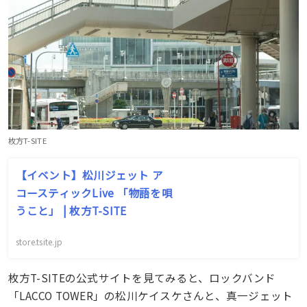
枚方T-SITE
【イベント】松川ジェット ア
コースティックLive 「物語を唄
うこと」 | 枚方T-SITE
store.tsite.jp
枚方T-SITEの公式サイトを見てみると、ロックバンド
「LACCO TOWER」の松川ケイスケさんと、真一ジェット