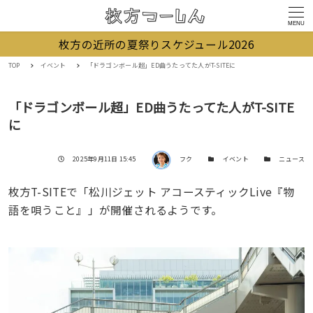
MENU
枚方の近所の夏祭りスケジュール2026
TOP
イベント
「ドラゴンボール超」ED曲うたってた人がT-SITEに
「ドラゴンボール超」ED曲うたってた人がT-SITE
に
著者
投稿日
カテゴリー
カテゴリー
2025年9月11日 15:45
フク
イベント
ニュース
枚方T-SITEで「松川ジェット アコースティックLive『物
語を唄うこと』」が開催されるようです。