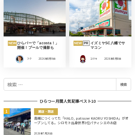
ひらパーで「acosta！」
イズミヤSC八幡でサ
NEW
NEW
PR
開催！プールで撮影も
マコン
フク
2026年8月9日
コマキ
2026年8月8日
検
検索
索
ひらつー月間人気記事ベスト10
開店・閉店
高槻につくってた「HALO, patissier KAORU YOSHIDA」がオ
ープンしてる。シロモト出身世界3位パティシエのお店
2026年7月26日