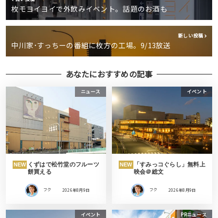
枚モヨイヨイで外飲みイベント。話題のお酒も
新しい投稿
中川家･すっちーの番組に枚方の工場。9/13放送
あなたにおすすめの記事
ニュース
イベント
くずはで松竹堂のフルーツ
「すみっコぐらし」無料上
NEW
NEW
餅買える
映会＠総文
フク
2026年8月9日
フク
2026年8月9日
イベント
PRニュース