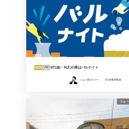
8/7(金)・8(土)の夜はバルナイト
NEW
PR
シュン@ひらつー
2026年8月6日
ニュー