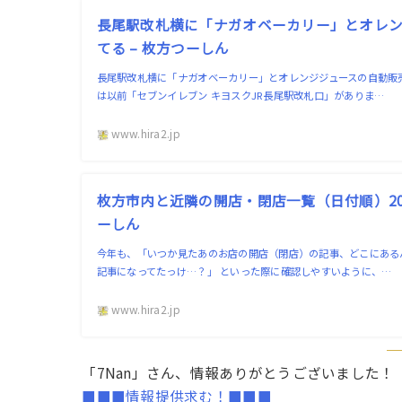
長尾駅改札横に「ナガオベーカリー」とオレン
てる – 枚方つーしん
長尾駅改札横に「ナガオベーカリー」とオレンジジュースの自動販売
は以前「セブンイレブン キヨスクJR長尾駅改札口」がありま…
www.hira2.jp
枚方市内と近隣の開店・閉店一覧（日付順）202
ーしん
今年も、「いつか見たあのお店の開店（閉店）の記事、どこにある
記事になってたっけ…？」 といった際に確認しやすいように、…
www.hira2.jp
「7Nan」さん、情報ありがとうございました！
■■■情報提供求む！■■■