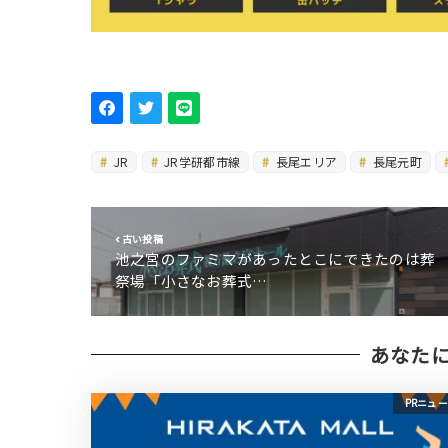
JR
JR学研都市線
長尾エリア
長尾元町
古い投稿
池之宮のファミマがあったとこにできたのは葬
祭場「小さなお葬式…
あなた
PRニュ