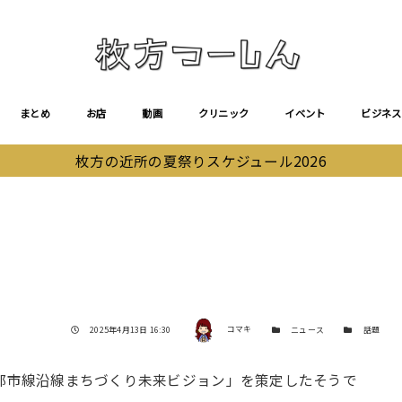
まとめ
お店
動画
クリニック
イベント
ビジネス
枚方の近所の夏祭りスケジュール2026
著者
投稿日
カテゴリー
カテゴリー
2025年4月13日 16:30
コマキ
ニュース
話題
研都市線沿線まちづくり未来ビジョン」を策定したそうで