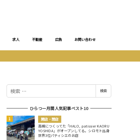
求人
不動産
広告
お問い合わせ
検
検索
索
ひらつー月間人気記事ベスト10
開店・閉店
高槻につくってた「HALO, patissier KAORU
YOSHIDA」がオープンしてる。シロモト出身
世界3位パティシエのお店