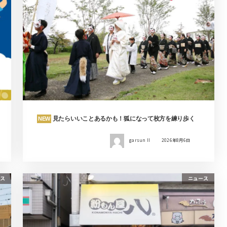
見たらいいことあるかも！狐になって枚方を練り歩く
NEW
garsun II
2026年8月6日
ス
ニュース