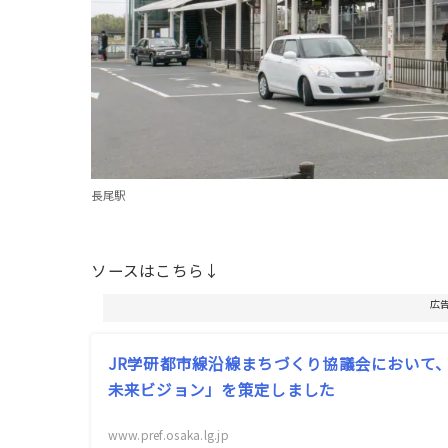
長尾駅
ソースはこちら↓
広
JR学研都市線沿線まちづくり協議会において
未来ビジョン」を策定しました
www.pref.osaka.lg.jp