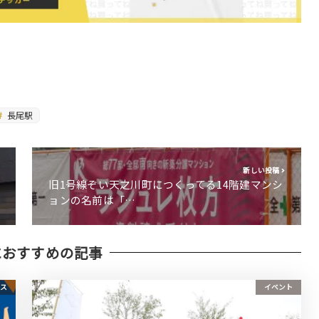
長尾駅
新しい投稿
旧1号線ぞい天之川町につくってる14階建マンシ
ョンの名前は「…
におすすめの記事
ース
イベント