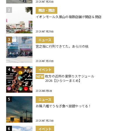
2026年7月26日
開店・閉店
イオンモール久御山の複数店舗が開店＆閉店
2026年7月29日
ニュース
宮之阪に行列できてた。あら川の桃
2026年7月10日
イベント
枚方の近所の夏祭りスケジュール
NEW
2026【ひらつーまとめ】
2026年8月6日
ニュース
お隣八幡でうなぎ食べ放題やってる！
2026年7月23日
イベント