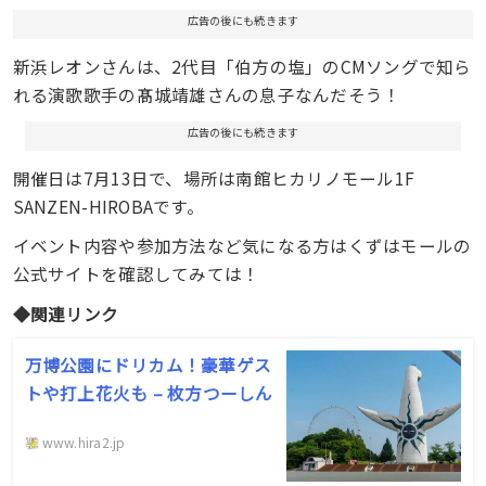
広告の後にも続きます
新浜レオンさんは、2代目「伯方の塩」のCMソングで知ら
れる演歌歌手の髙城靖雄さんの息子なんだそう！
広告の後にも続きます
開催日は7月13日で、場所は南館ヒカリノモール1F
SANZEN-HIROBAです。
イベント内容や参加方法など気になる方はくずはモールの
公式サイトを確認してみては！
◆関連リンク
万博公園にドリカム！豪華ゲス
トや打上花火も – 枚方つーしん
www.hira2.jp