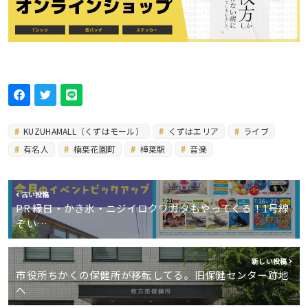
KUZUHAMALL（くずはモール）
くずはエリア
ライブ
有名人
楠葉花園町
樟葉駅
音楽
古い投稿
PR 縁日・かき氷・ニジイロクワガタもやってくる！1号線
ぞい…
新しい投稿
市役所ちかくの保健所が移転してる。旧保健センター跡地
へ