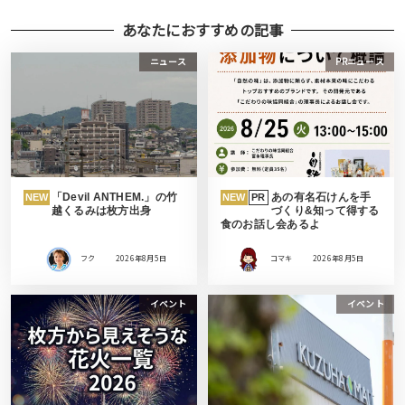
あなたにおすすめの記事
ニュース
PRニュース
「Devil ANTHEM.」の竹
あの有名石けんを手
NEW
NEW
PR
越くるみは枚方出身
づくり&知って得する
食のお話し会あるよ
フク
2026年8月5日
コマキ
2026年8月5日
イベント
イベント