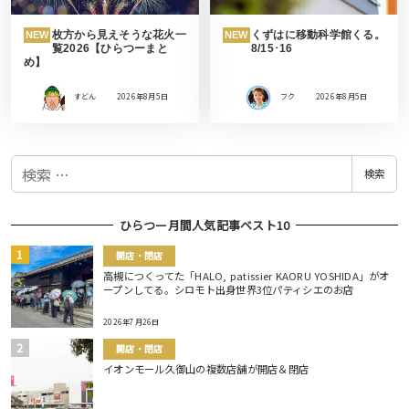
枚方から見えそうな花火一
くずはに移動科学館くる。
NEW
NEW
覧2026【ひらつーまと
8/15･16
め】
すどん
2026年8月5日
フク
2026年8月5日
検
検索
索
ひらつー月間人気記事ベスト10
開店・閉店
高槻につくってた「HALO, patissier KAORU YOSHIDA」がオ
ープンしてる。シロモト出身世界3位パティシエのお店
2026年7月26日
開店・閉店
イオンモール久御山の複数店舗が開店＆閉店