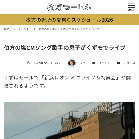
MENU
枚方の近所の夏祭りスケジュール2026
TOP
イベント
伯方の塩CMソング歌手の息子がくずモでライブ
伯方の塩CMソング歌手の息子がくずモでライブ
著者
投稿日
カテゴリー
カテゴリー
2025年7月8日 17:20
フク
イベント
ニュース
くずはモールで「新浜レオン ミニライブ＆特典会」が開
催されるようです。