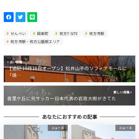
せんべい
岡東町
枚方T-SITE
枚方市駅
枚方市駅・枚方公園駅エリア
古い投稿
【追記:10月16日オープン】松井山手のソフィアモールに
「焼…
新しい投稿
香里ケ丘に元サッカー日本代表の岩政大樹がきてた
あなたにおすすめの記事
ニュース
ニュース