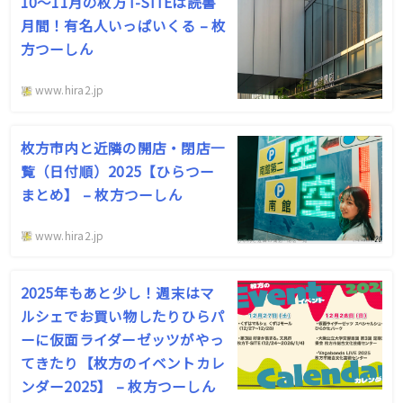
10〜11月の枚方T-SITEは読書
月間！有名人いっぱいくる – 枚
方つーしん
www.hira2.jp
枚方市内と近隣の開店・閉店一
覧（日付順）2025【ひらつー
まとめ】 – 枚方つーしん
www.hira2.jp
2025年もあと少し！週末はマ
ルシェでお買い物したりひらパ
ーに仮面ライダーゼッツがやっ
てきたり【枚方のイベントカレ
ンダー2025】 – 枚方つーしん