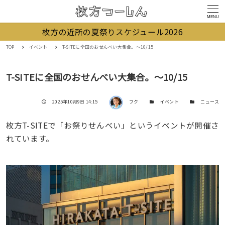
MENU
枚方の近所の夏祭りスケジュール2026
TOP
イベント
T-SITEに全国のおせんべい大集合。〜10/15
T-SITEに全国のおせんべい大集合。〜10/15
著者
投稿日
カテゴリー
カテゴリー
2025年10月9日 14:15
フク
イベント
ニュース
枚方T-SITEで「お祭りせんべい」というイベントが開催さ
れています。