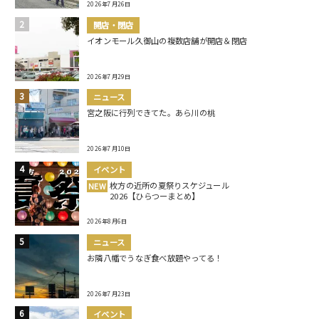
2026年7月26日
開店・閉店
イオンモール久御山の複数店舗が開店＆閉店
2026年7月29日
ニュース
宮之阪に行列できてた。あら川の桃
2026年7月10日
イベント
枚方の近所の夏祭りスケジュール
NEW
2026【ひらつーまとめ】
2026年8月6日
ニュース
お隣八幡でうなぎ食べ放題やってる！
2026年7月23日
イベント