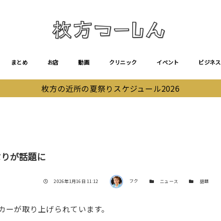
まとめ
お店
動画
クリニック
イベント
ビジネス
枚方の近所の夏祭りスケジュール2026
ぷりが話題に
著者
投稿日
カテゴリー
カテゴリー
2026年1月16日 11:12
フク
ニュース
話題
ミアムカーが取り上げられています。