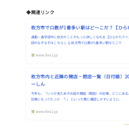
◆関連リンク
枚方市で口数が1番多い駅はど〜こだ？【ひらか
通勤・通学途中に枚方のことがもっと詳しくなれる【ひらかたクイ
回のなぞなぞはこちら↓ Q.枚方市で口数が1番多い駅はどこで…
www.hira2.jp
枚方市内と近隣の開店・閉店一覧（日付順）202
ーしん
今年も、「いつか見たあのお店の開店（閉店）の記事、どこにある
記事になってたっけ…？」 といった際に確認しやすいように、…
www.hira2.jp