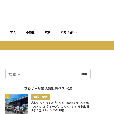
求人
不動産
広告
お問い合わせ
検
検索
索
ひらつー月間人気記事ベスト10
開店・閉店
高槻につくってた「HALO, patissier KAORU
YOSHIDA」がオープンしてる。シロモト出身
世界3位パティシエのお店