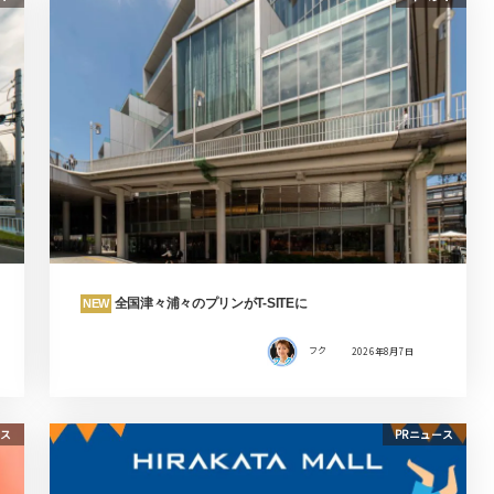
全国津々浦々のプリンがT-SITEに
NEW
フク
2026年8月7日
ス
PRニュース