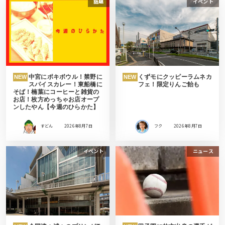
話題
イベント
中宮にポキボウル！禁野に
くずモにクッピーラムネカ
NEW
NEW
スパイスカレー！東船橋に
フェ！限定りんご飴も
そば！楠葉にコーヒーと雑貨の
お店！枚方めっちゃお店オープ
ンしたやん【今週のひらかた】
すどん
2026年8月7日
フク
2026年8月7日
イベント
ニュース