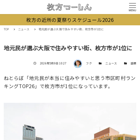
MENU
枚方の近所の夏祭りスケジュール2026
TOP
ニュース
地元民が選ぶ大阪で住みやすい街、枚方市が1位に
地元民が選ぶ大阪で住みやすい街、枚方市が1位に
著者
投稿日
カテゴリー
カテゴリー
2026年5月9日 10:27
フク
ニュース
話題
ねとらぼ「地元民が本当に住みやすいと思う市区町村ラン
キングTOP26」で枚方市が1位になっています。