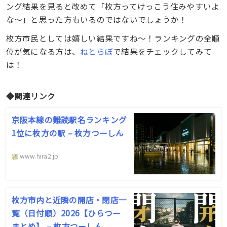
ング結果を見ると改めて「枚方ってけっこう住みやすいよ
な〜」と思った方もいるのではないでしょうか！
枚方市民としては嬉しい結果ですね〜！ランキングの全順
位が気になる方は、
ねとらぼ
で結果をチェックしてみて
は！
◆関連リンク
京阪本線の難読駅名ランキング
1位に枚方の駅 – 枚方つーしん
www.hira2.jp
枚方市内と近隣の開店・閉店一
覧（日付順）2026【ひらつー
まとめ】 – 枚方つーしん