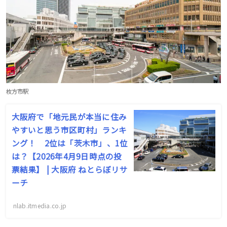
枚方市駅
大阪府で「地元民が本当に住み
やすいと思う市区町村」ランキ
ング！ 2位は「茨木市」、1位
は？【2026年4月9日時点の投
票結果】 | 大阪府 ねとらぼリサ
ーチ
nlab.itmedia.co.jp