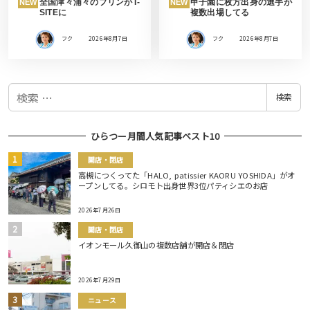
全国津々浦々のプリンがT-
甲子園に枚方出身の選手が
NEW
NEW
SITEに
複数出場してる
フク
2026年8月7日
フク
2026年8月7日
検
検索
索
ひらつー月間人気記事ベスト10
開店・閉店
高槻につくってた「HALO, patissier KAORU YOSHIDA」がオ
ープンしてる。シロモト出身世界3位パティシエのお店
2026年7月26日
開店・閉店
イオンモール久御山の複数店舗が開店＆閉店
2026年7月29日
ニュース