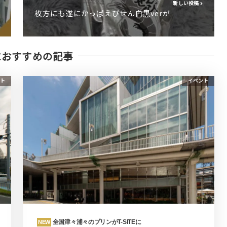
新しい投稿
枚方にも遂にかっぱえびせん白黒verが
におすすめの記事
ト
イベント
全国津々浦々のプリンがT-SITEに
NEW