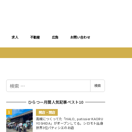
求人
不動産
広告
お問い合わせ
検
検索
索
ひらつー月間人気記事ベスト10
開店・閉店
高槻につくってた「HALO, patissier KAORU
YOSHIDA」がオープンしてる。シロモト出身
世界3位パティシエのお店