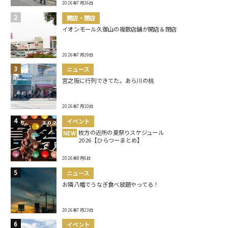
2026年7月26日
開店・閉店
イオンモール久御山の複数店舗が開店＆閉店
2026年7月29日
ニュース
宮之阪に行列できてた。あら川の桃
2026年7月10日
イベント
枚方の近所の夏祭りスケジュール
NEW
2026【ひらつーまとめ】
2026年8月6日
ニュース
お隣八幡でうなぎ食べ放題やってる！
2026年7月23日
イベント