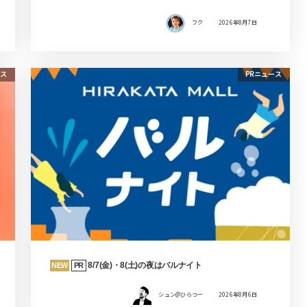
フク
2026年8月7日
ス
PRニュース
8/7(金)・8(土)の夜はバルナイト
NEW
PR
シュン@ひらつー
2026年8月6日