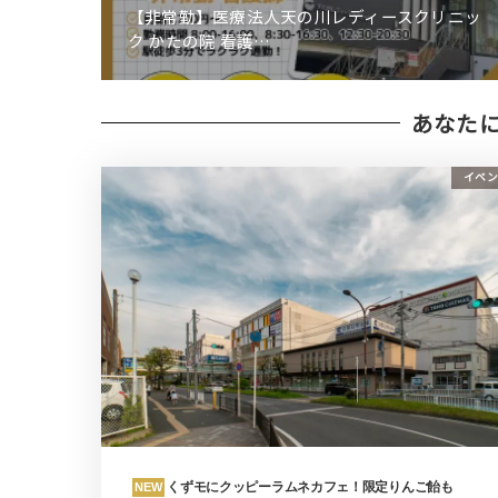
【非常勤】医療法人天の川レディースクリニッ
ク かたの院 看護…
あなた
イベン
くずモにクッピーラムネカフェ！限定りんご飴も
NEW