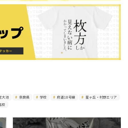
宮大池
奈良県
学校
府道18号線
星ヶ丘・村野エリア
高校