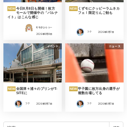
今日8月8日も開催！枚方
くずモにクッピーラムネカ
NEW
NEW
モールで開催中の「バルナ
フェ！限定りんご飴も
イト」はこんな感じ
モモ＠ひらつー
フク
2026年8月7日
2026年8月8日
イベント
ニュース
全国津々浦々のプリンがT-
甲子園に枚方出身の選手が
NEW
NEW
SITEに
複数出場してる
フク
2026年8月7日
フク
2026年8月7日
検