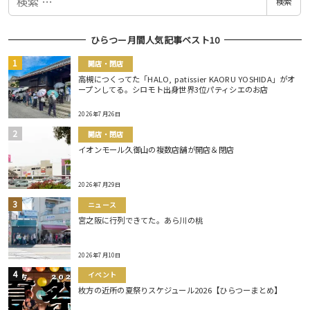
検索
索
ひらつー月間人気記事ベスト10
開店・閉店
高槻につくってた「HALO, patissier KAORU YOSHIDA」がオ
ープンしてる。シロモト出身世界3位パティシエのお店
2026年7月26日
開店・閉店
イオンモール久御山の複数店舗が開店＆閉店
2026年7月29日
ニュース
宮之阪に行列できてた。あら川の桃
2026年7月10日
イベント
枚方の近所の夏祭りスケジュール2026【ひらつーまとめ】