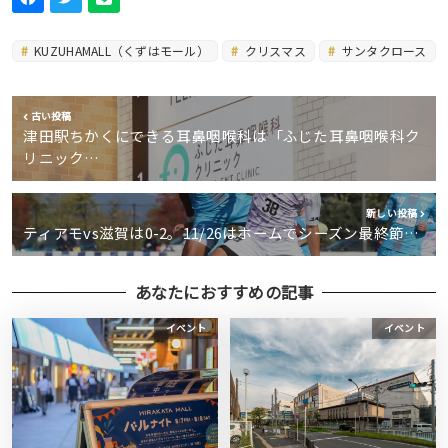
KUZUHAMALL（くずはモール）
クリスマス
サンタクロース
古い投稿
津田駅ちかくにできる耳鼻咽喉科は「ふじた耳鼻咽喉科ク
リニック…
新しい投稿
ティアモvs滋賀は0-2。11/26はホームでシーズン最終節…
あなたにおすすめの記事
イベント
イベント