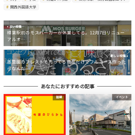
関西外国語大学
古い投稿
樟葉駅前のモスバーガーが休業してる。12月7日リニュー
アルオ…
新しい投稿
香里園のフレストで売ってる商品だけでフルコース作った
らなんだ…
あなたにおすすめの記事
話題
イベント