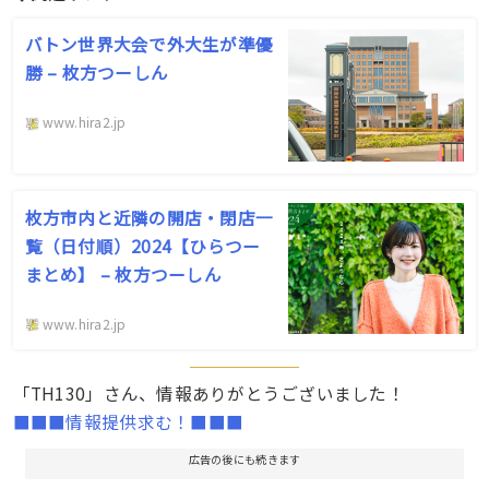
バトン世界大会で外大生が準優
勝 – 枚方つーしん
www.hira2.jp
枚方市内と近隣の開店・閉店一
覧（日付順）2024【ひらつー
まとめ】 – 枚方つーしん
www.hira2.jp
「TH130」さん、情報ありがとうございました！
■■■情報提供求む！■■■
広告の後にも続きます