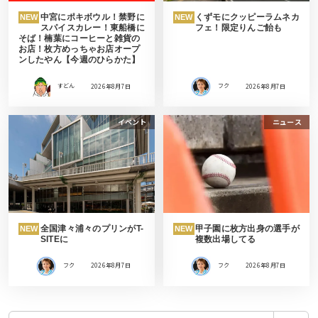
中宮にポキボウル！禁野に
くずモにクッピーラムネカ
NEW
NEW
スパイスカレー！東船橋に
フェ！限定りんご飴も
そば！楠葉にコーヒーと雑貨の
お店！枚方めっちゃお店オープ
ンしたやん【今週のひらかた】
すどん
2026年8月7日
フク
2026年8月7日
イベント
ニュース
全国津々浦々のプリンがT-
甲子園に枚方出身の選手が
NEW
NEW
SITEに
複数出場してる
フク
2026年8月7日
フク
2026年8月7日
検