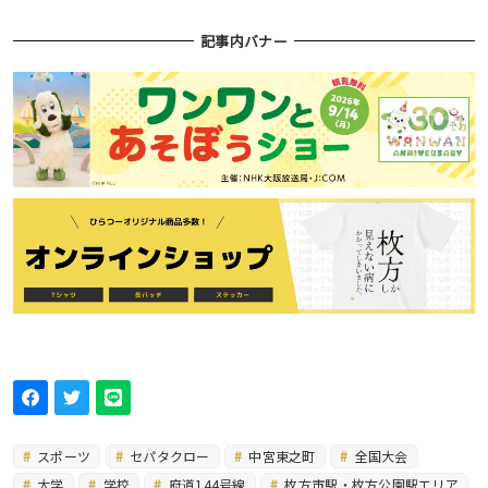
記事内バナー
スポーツ
セパタクロー
中宮東之町
全国大会
大学
学校
府道144号線
枚方市駅・枚方公園駅エリア