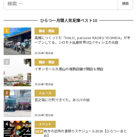
検索
索
ひらつー月間人気記事ベスト10
開店・閉店
高槻につくってた「HALO, patissier KAORU YOSHIDA」がオ
ープンしてる。シロモト出身世界3位パティシエのお店
2026年7月26日
開店・閉店
イオンモール久御山の複数店舗が開店＆閉店
2026年7月29日
ニュース
宮之阪に行列できてた。あら川の桃
2026年7月10日
イベント
枚方の近所の夏祭りスケジュール2026【ひらつーまと
NEW
め】