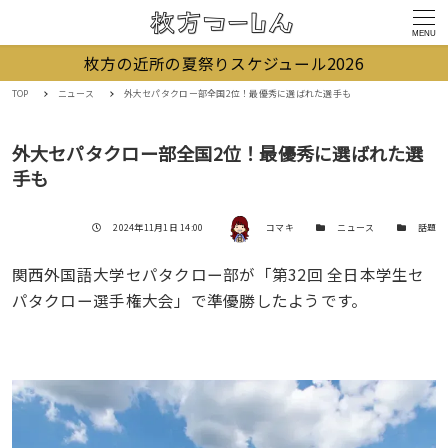
MENU
枚方の近所の夏祭りスケジュール2026
TOP
ニュース
外大セパタクロー部全国2位！最優秀に選ばれた選手も
外大セパタクロー部全国2位！最優秀に選ばれた選
手も
著者
投稿日
カテゴリー
カテゴリー
2024年11月1日 14:00
コマキ
ニュース
話題
関西外国語大学セパタクロー部が「第32回 全日本学生セ
パタクロー選手権大会」で準優勝したようです。