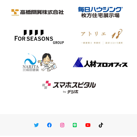
Twitter
Facebook
Instagram
LINE
You Tube
TikTok