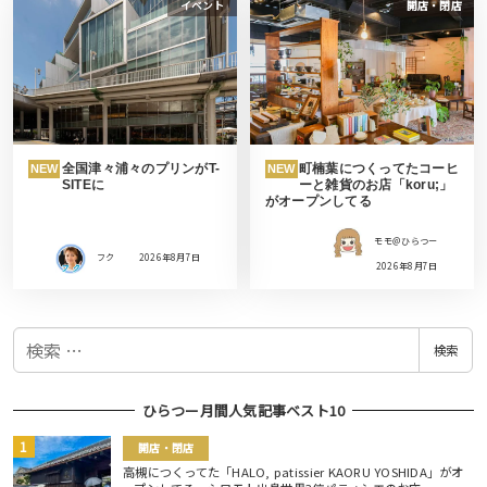
イベント
開店・閉店
全国津々浦々のプリンがT-
町楠葉につくってたコーヒ
NEW
NEW
SITEに
ーと雑貨のお店「koru;」
がオープンしてる
モモ＠ひらつー
フク
2026年8月7日
2026年8月7日
検
検索
索
ひらつー月間人気記事ベスト10
開店・閉店
高槻につくってた「HALO, patissier KAORU YOSHIDA」がオ