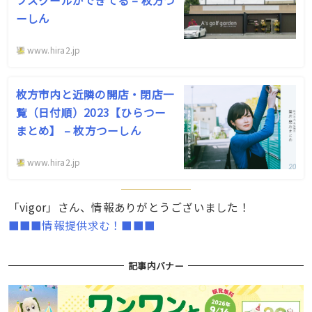
ーしん
www.hira2.jp
枚方市内と近隣の開店・閉店一
覧（日付順）2023【ひらつー
まとめ】 – 枚方つーしん
www.hira2.jp
「vigor」さん、情報ありがとうございました！
■■■情報提供求む！■■■
記事内バナー