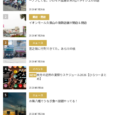
ープンしてる。シロモト出身世界3位パティシエのお店
2026年7月26日
開店・閉店
イオンモール久御山の複数店舗が開店＆閉店
2026年7月29日
ニュース
宮之阪に行列できてた。あら川の桃
2026年7月10日
イベント
枚方の近所の夏祭りスケジュール2026【ひらつーまと
NEW
め】
2026年8月6日
ニュース
お隣八幡でうなぎ食べ放題やってる！
2026年7月23日