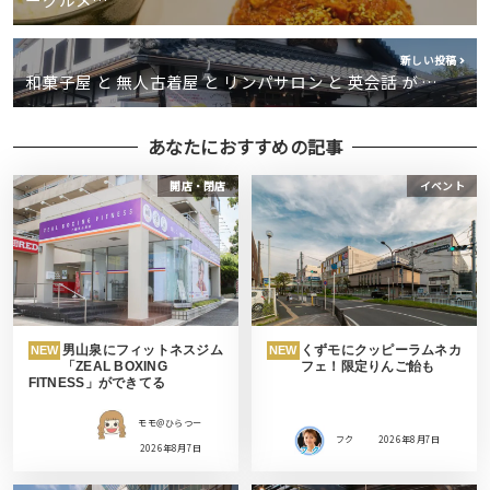
新しい投稿
和菓子屋 と 無人古着屋 と リンパサロン と 英会話 が …
あなたにおすすめの記事
開店・閉店
イベント
男山泉にフィットネスジム
くずモにクッピーラムネカ
NEW
NEW
「ZEAL BOXING
フェ！限定りんご飴も
FITNESS」ができてる
モモ＠ひらつー
フク
2026年8月7日
2026年8月7日