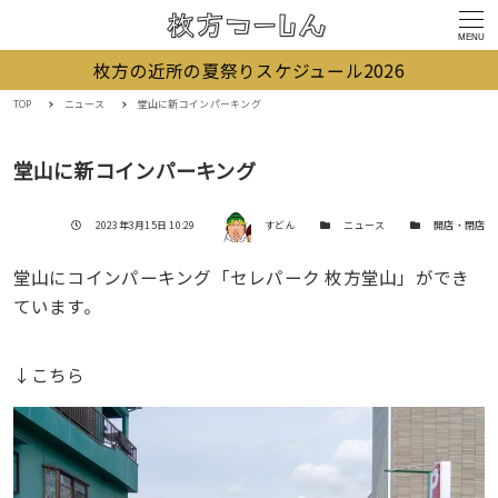
MENU
枚方の近所の夏祭りスケジュール2026
TOP
ニュース
堂山に新コインパーキング
堂山に新コインパーキング
著者
投稿日
カテゴリー
カテゴリー
2023年3月15日 10:29
すどん
ニュース
開店・閉店
堂山にコインパーキング「セレパーク 枚方堂山」ができ
ています。
↓こちら