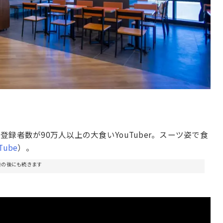
録者数が90万人以上の大食いYouTuber。スーツ姿で食
Tube
）。
告の後にも続きます