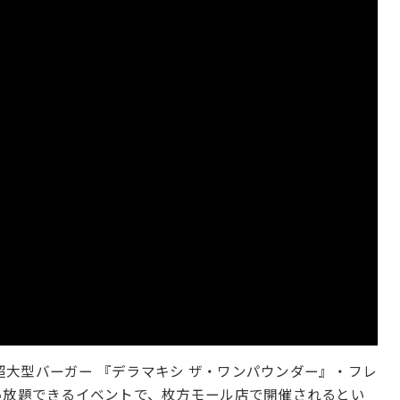
、超大型バーガー 『デラマキシ ザ・ワンパウンダー』・フレ
い放題できるイベントで、枚方モール店で開催されるとい