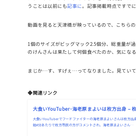
うことは以前にも
記事に
。記事掲載時点ですで
動画を見ると天津橋が映っているので、こちらの
1個のサイズがビッグマック2.5個分、総重量が過
のけんさんは果たして何個食べたのか、気にな
まじか…す、すげぇ…ってなりました。見てい
◆関連リンク
大食いYouTuber･海老原まよいは枚方出身 –
大食いYouTuberでフードファイターの海老原まよいさんは枚方出
始4分あたりで枚方市民の方がコメントされ、海老原まよいさん…