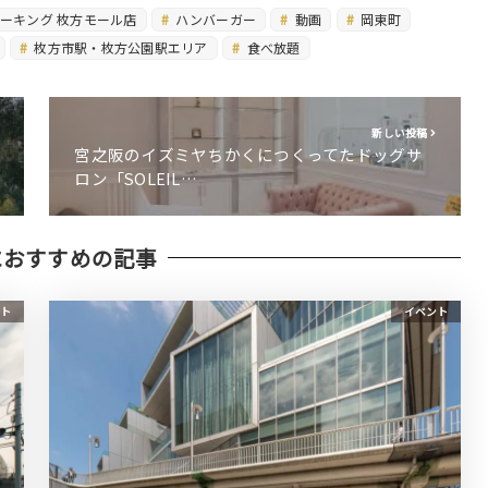
ーキング 枚方モール店
ハンバーガー
動画
岡東町
枚方市駅・枚方公園駅エリア
食べ放題
新しい投稿
宮之阪のイズミヤちかくにつくってたドッグサ
ロン「SOLEIL…
におすすめの記事
ト
イベント