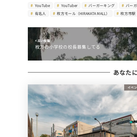
YouTube
YouTuber
バーガーキング
バーガ
有名人
枚方モール（HIRAKATA MALL）
枚方市駅
古い投稿
枚方の小学校の校長募集してる
あなた
イベン