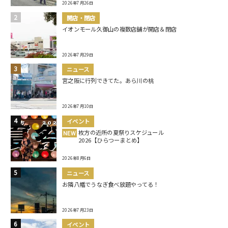
2026年7月26日
開店・閉店
イオンモール久御山の複数店舗が開店＆閉店
2026年7月29日
ニュース
宮之阪に行列できてた。あら川の桃
2026年7月10日
イベント
枚方の近所の夏祭りスケジュール
NEW
2026【ひらつーまとめ】
2026年8月6日
ニュース
お隣八幡でうなぎ食べ放題やってる！
2026年7月23日
イベント