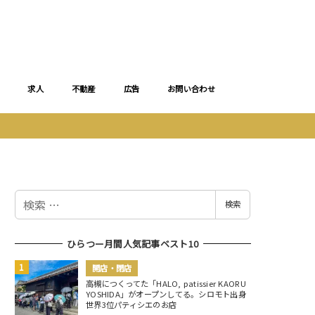
求人
不動産
広告
お問い合わせ
検
検索
索
ひらつー月間人気記事ベスト10
開店・閉店
高槻につくってた「HALO, patissier KAORU
YOSHIDA」がオープンしてる。シロモト出身
世界3位パティシエのお店