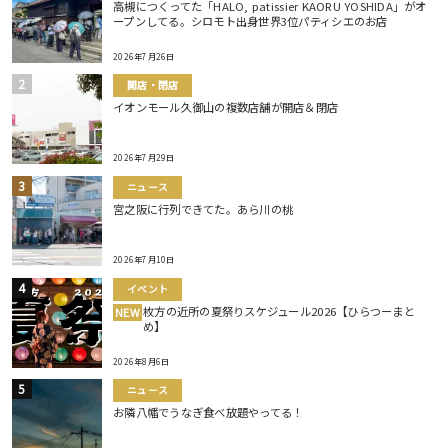
高槻につくってた「HALO, patissier KAORU YOSHIDA」がオ
ープンしてる。シロモト出身世界3位パティシエのお店
2026年7月26日
開店・閉店
イオンモール久御山の複数店舗が開店＆閉店
2026年7月29日
ニュース
宮之阪に行列できてた。あら川の桃
2026年7月10日
イベント
枚方の近所の夏祭りスケジュール2026【ひらつーまと
NEW
め】
2026年8月6日
ニュース
お隣八幡でうなぎ食べ放題やってる！