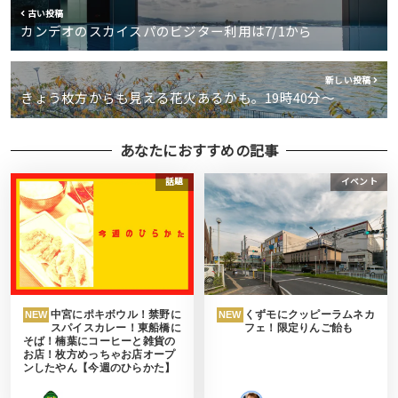
古い投稿
カンデオのスカイスパのビジター利用は7/1から
新しい投稿
きょう枚方からも見える花火あるかも。19時40分〜
あなたにおすすめの記事
話題
イベント
中宮にポキボウル！禁野に
くずモにクッピーラムネカ
NEW
NEW
スパイスカレー！東船橋に
フェ！限定りんご飴も
そば！楠葉にコーヒーと雑貨の
お店！枚方めっちゃお店オープ
ンしたやん【今週のひらかた】