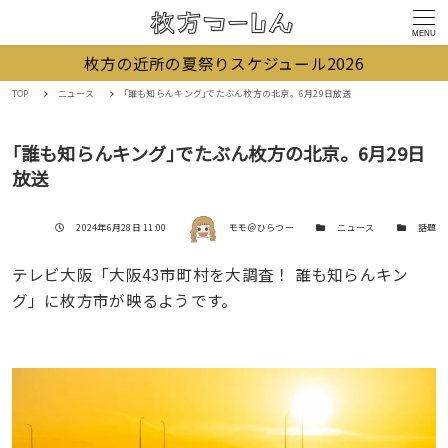
MENU
枚方の近所の夏祭りスケジュール2026
TOP
ニュース
｢誰も知らんキング｣でたぶん枚方の北京。6月29日放送
｢誰も知らんキング｣でたぶん枚方の北京。6月29日
放送
著者
投稿日
カテゴリー
カテゴリー
2024年6月28日 11:00
モモ＠ひらつー
ニュース
話題
テレビ大阪「大阪43市町村を大調査！ 誰も知らんキン
グ」に枚方市が映るようです。