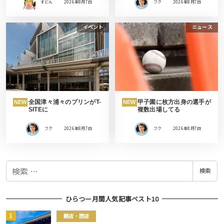
すどん
2026年8月7日
フク
2026年8月7日
イベント
ニュース
全国津々浦々のプリンがT-
甲子園に枚方出身の選手が
NEW
NEW
SITEに
複数出場してる
フク
2026年8月7日
フク
2026年8月7日
検
検索
索
ひらつー月間人気記事ベスト10
開店・閉店