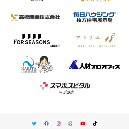
Twitter
Facebook
Instagram
LINE
You Tube
TikTok